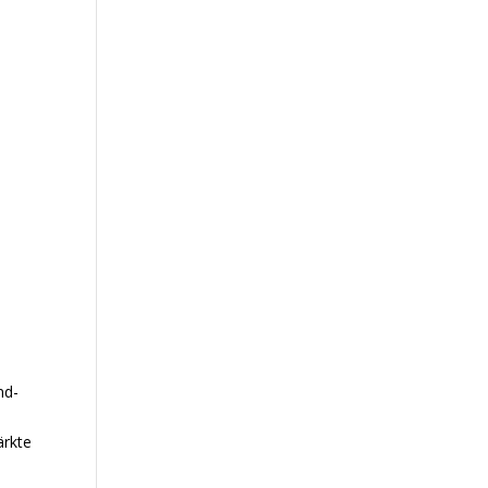
nd-
ärkte