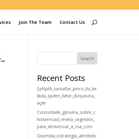
vices
Join The Team
Contact Us
s_
Search
Recent Posts
Şəfqətli_sərvətlər_pinco_ilə_bir
likdə_qədim_Misir_dünyasına_
açılır
Curiosidade_genuína_sobre_c
hickenroad_revela_segredos_
para_atravessar_a_rua_com
Divertida_estrategia_alrededo