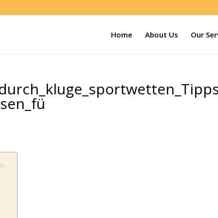
Home
About Us
Our Ser
durch_kluge_sportwetten_Tipp
ysen_fü
en