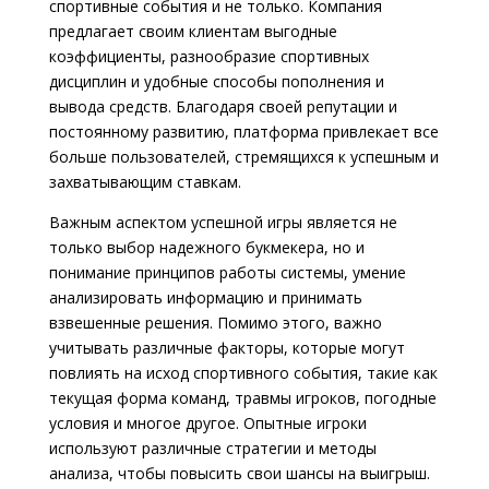
спортивные события и не только. Компания
предлагает своим клиентам выгодные
коэффициенты, разнообразие спортивных
дисциплин и удобные способы пополнения и
вывода средств. Благодаря своей репутации и
постоянному развитию, платформа привлекает все
больше пользователей, стремящихся к успешным и
захватывающим ставкам.
Важным аспектом успешной игры является не
только выбор надежного букмекера, но и
понимание принципов работы системы, умение
анализировать информацию и принимать
взвешенные решения. Помимо этого, важно
учитывать различные факторы, которые могут
повлиять на исход спортивного события, такие как
текущая форма команд, травмы игроков, погодные
условия и многое другое. Опытные игроки
используют различные стратегии и методы
анализа, чтобы повысить свои шансы на выигрыш.