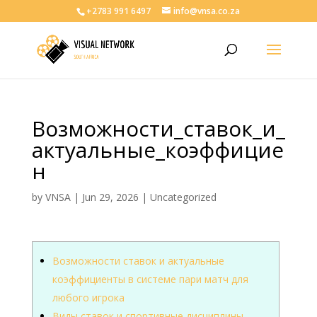
+2783 991 6497
info@vnsa.co.za
Возможности_ставок_и_
актуальные_коэффицие
н
by
VNSA
|
Jun 29, 2026
|
Uncategorized
Возможности ставок и актуальные
коэффициенты в системе пари матч для
любого игрока
Виды ставок и спортивные дисциплины,