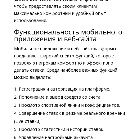
чтобы предоставлять своим клиентам
максимально комфортный и удобный опыт
использования.
Функциональность мобильного
приложения и веб-сайта
Мобильное приложение и веб-сайт платформы
предлагают широкий спектр функций, которые
позволяют игрокам комфортно и эффективно
делать ставки. Среди наиболее важных функций
можно выделить:
Регистрация и авторизация на платформе.
Пополнение и вывод средств со счета.
Просмотр спортивной линии и коэффициентов.
Совершение ставок в режиме реального времени
(Live-ставки).
Просмотр статистики и истории ставок.
Управление настройками аккаунта.