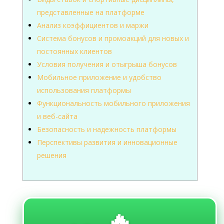
представленные на платформе
Анализ коэффициентов и маржи
Система бонусов и промоакций для новых и
постоянных клиентов
Условия получения и отыгрыша бонусов
Мобильное приложение и удобство
использования платформы
Функциональность мобильного приложения
и веб-сайта
Безопасность и надежность платформы
Перспективы развития и инновационные
решения
🔥