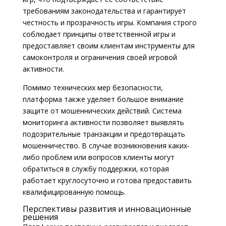
требованиям законодательства и гарантирует
честность и прозрачность игры. Компания строго
соблюдает принципы ответственной игры и
предоставляет своим клиентам инструменты для
самоконтроля и ограничения своей игровой
активности.
Помимо технических мер безопасности,
платформа также уделяет большое внимание
защите от мошеннических действий. Система
мониторинга активности позволяет выявлять
подозрительные транзакции и предотвращать
мошенничество. В случае возникновения каких-
либо проблем или вопросов клиенты могут
обратиться в службу поддержки, которая
работает круглосуточно и готова предоставить
квалифицированную помощь.
Перспективы развития и инновационные
решения