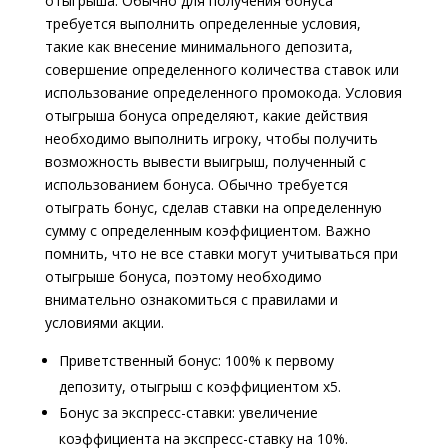
отыгрыша. Обычно для получения бонуса
требуется выполнить определенные условия,
такие как внесение минимального депозита,
совершение определенного количества ставок или
использование определенного промокода. Условия
отыгрыша бонуса определяют, какие действия
необходимо выполнить игроку, чтобы получить
возможность вывести выигрыш, полученный с
использованием бонуса. Обычно требуется
отыграть бонус, сделав ставки на определенную
сумму с определенным коэффициентом. Важно
помнить, что не все ставки могут учитываться при
отыгрыше бонуса, поэтому необходимо
внимательно ознакомиться с правилами и
условиями акции.
Приветственный бонус: 100% к первому
депозиту, отыгрыш с коэффициентом x5.
Бонус за экспресс-ставки: увеличение
коэффициента на экспресс-ставку на 10%.