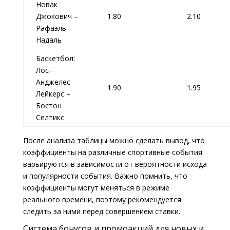
Новак
Джокович –
1.80
2.10
Рафаэль
Надаль
Баскетбол:
Лос-
Анджелес
1.90
1.95
Лейкерс –
Бостон
Селтикс
После анализа таблицы можно сделать вывод, что
коэффициенты на различные спортивные события
варьируются в зависимости от вероятности исхода
и популярности события. Важно помнить, что
коэффициенты могут меняться в режиме
реального времени, поэтому рекомендуется
следить за ними перед совершением ставки.
Система бонусов и промоакций для новых и