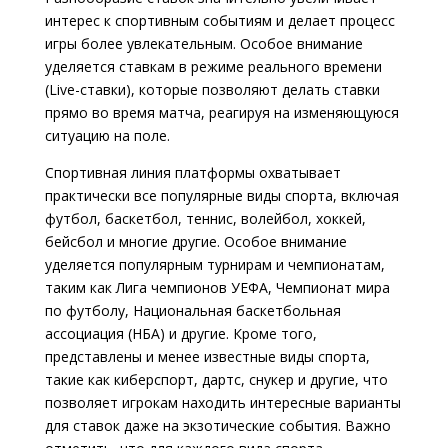
интерес к спортивным событиям и делает процесс
игры более увлекательным. Особое внимание
уделяется ставкам в режиме реального времени
(Live-ставки), которые позволяют делать ставки
прямо во время матча, реагируя на изменяющуюся
ситуацию на поле.
Спортивная линия платформы охватывает
практически все популярные виды спорта, включая
футбол, баскетбол, теннис, волейбол, хоккей,
бейсбол и многие другие. Особое внимание
уделяется популярным турнирам и чемпионатам,
таким как Лига чемпионов УЕФА, Чемпионат мира
по футболу, Национальная баскетбольная
ассоциация (НБА) и другие. Кроме того,
представлены и менее известные виды спорта,
такие как киберспорт, дартс, снукер и другие, что
позволяет игрокам находить интересные варианты
для ставок даже на экзотические события. Важно