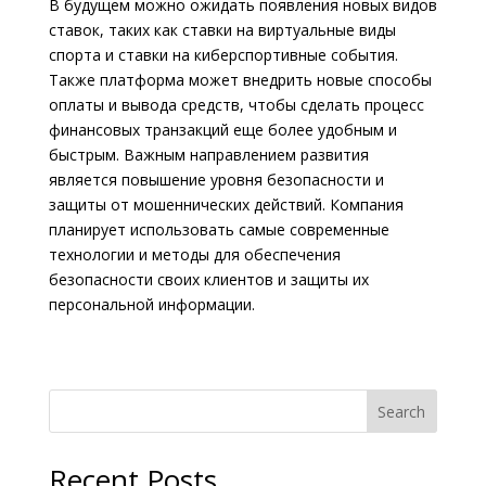
В будущем можно ожидать появления новых видов
ставок, таких как ставки на виртуальные виды
спорта и ставки на киберспортивные события.
Также платформа может внедрить новые способы
оплаты и вывода средств, чтобы сделать процесс
финансовых транзакций еще более удобным и
быстрым. Важным направлением развития
является повышение уровня безопасности и
защиты от мошеннических действий. Компания
планирует использовать самые современные
технологии и методы для обеспечения
безопасности своих клиентов и защиты их
персональной информации.
Search
Recent Posts