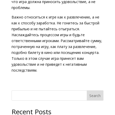
что игра должна приносить удовольствие, а не
проблемы.
Важно относиться к игре как к развлечению, а не
как к способу заработка. Не гонитесь за быстрой
прибылью и не пытайтесь отыграться.
Наслаждайтесь процессом игры и будьте
ответственными игроками. Рассматривайте сумму,
потраченную на игру, как плату за развлечение,
подобно билету в кино или посещению концерта.
Только в этом случае игра принесет вам
удовольствие и не приведет к негативным
последствиям.
Search
Recent Posts