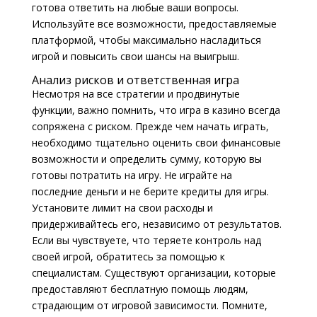
готова ответить на любые ваши вопросы.
Используйте все возможности, предоставляемые
платформой, чтобы максимально насладиться
игрой и повысить свои шансы на выигрыш.
Анализ рисков и ответственная игра
Несмотря на все стратегии и продвинутые
функции, важно помнить, что игра в казино всегда
сопряжена с риском. Прежде чем начать играть,
необходимо тщательно оценить свои финансовые
возможности и определить сумму, которую вы
готовы потратить на игру. Не играйте на
последние деньги и не берите кредиты для игры.
Установите лимит на свои расходы и
придерживайтесь его, независимо от результатов.
Если вы чувствуете, что теряете контроль над
своей игрой, обратитесь за помощью к
специалистам. Существуют организации, которые
предоставляют бесплатную помощь людям,
страдающим от игровой зависимости. Помните,