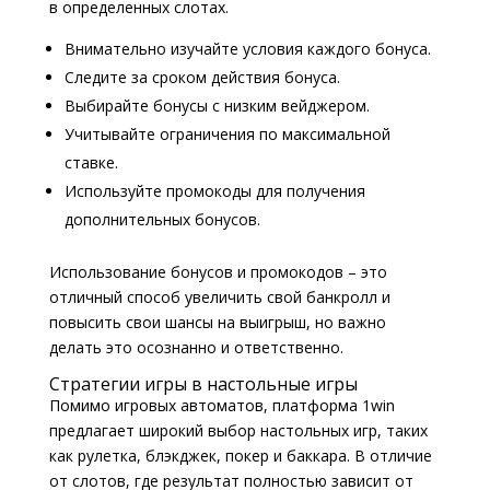
в определенных слотах.
Внимательно изучайте условия каждого бонуса.
Следите за сроком действия бонуса.
Выбирайте бонусы с низким вейджером.
Учитывайте ограничения по максимальной
ставке.
Используйте промокоды для получения
дополнительных бонусов.
Использование бонусов и промокодов – это
отличный способ увеличить свой банкролл и
повысить свои шансы на выигрыш, но важно
делать это осознанно и ответственно.
Стратегии игры в настольные игры
Помимо игровых автоматов, платформа 1win
предлагает широкий выбор настольных игр, таких
как рулетка, блэкджек, покер и баккара. В отличие
от слотов, где результат полностью зависит от