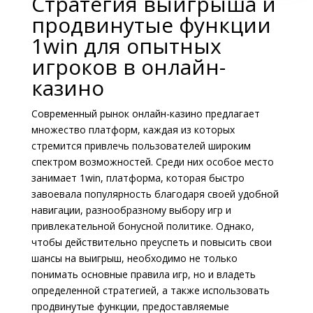
Стратегия выигрыша и
продвинутые функции
1win для опытных
игроков в онлайн-
казино
Современный рынок онлайн-казино предлагает
множество платформ, каждая из которых
стремится привлечь пользователей широким
спектром возможностей. Среди них особое место
занимает 1win, платформа, которая быстро
завоевала популярность благодаря своей удобной
навигации, разнообразному выбору игр и
привлекательной бонусной политике. Однако,
чтобы действительно преуспеть и повысить свои
шансы на выигрыш, необходимо не только
понимать основные правила игр, но и владеть
определенной стратегией, а также использовать
продвинутые функции, предоставляемые