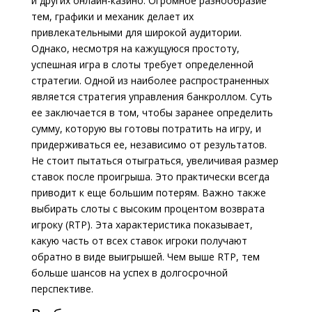
и других онлайн-казино. Огромное разнообразие
тем, графики и механик делает их
привлекательными для широкой аудитории.
Однако, несмотря на кажущуюся простоту,
успешная игра в слоты требует определенной
стратегии. Одной из наиболее распространенных
является стратегия управления банкроллом. Суть
ее заключается в том, чтобы заранее определить
сумму, которую вы готовы потратить на игру, и
придерживаться ее, независимо от результатов.
Не стоит пытаться отыграться, увеличивая размер
ставок после проигрыша. Это практически всегда
приводит к еще большим потерям. Важно также
выбирать слоты с высоким процентом возврата
игроку (RTP). Эта характеристика показывает,
какую часть от всех ставок игроки получают
обратно в виде выигрышей. Чем выше RTP, тем
больше шансов на успех в долгосрочной
перспективе.