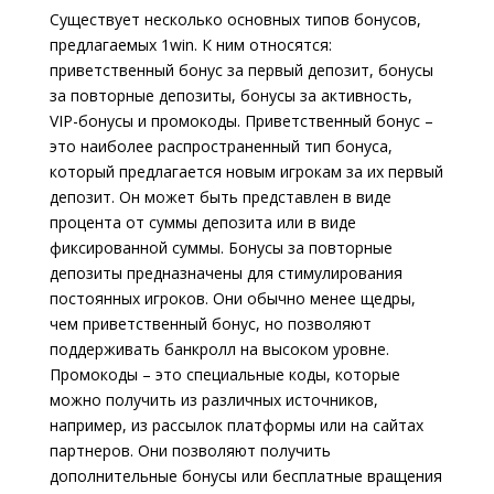
Существует несколько основных типов бонусов,
предлагаемых 1win. К ним относятся:
приветственный бонус за первый депозит, бонусы
за повторные депозиты, бонусы за активность,
VIP-бонусы и промокоды. Приветственный бонус –
это наиболее распространенный тип бонуса,
который предлагается новым игрокам за их первый
депозит. Он может быть представлен в виде
процента от суммы депозита или в виде
фиксированной суммы. Бонусы за повторные
депозиты предназначены для стимулирования
постоянных игроков. Они обычно менее щедры,
чем приветственный бонус, но позволяют
поддерживать банкролл на высоком уровне.
Промокоды – это специальные коды, которые
можно получить из различных источников,
например, из рассылок платформы или на сайтах
партнеров. Они позволяют получить
дополнительные бонусы или бесплатные вращения