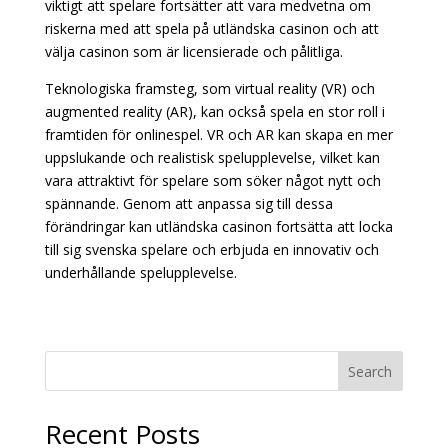
viktigt att spelare fortsätter att vara medvetna om
riskerna med att spela på utländska casinon och att
välja casinon som är licensierade och pålitliga.
Teknologiska framsteg, som virtual reality (VR) och
augmented reality (AR), kan också spela en stor roll i
framtiden för onlinespel. VR och AR kan skapa en mer
uppslukande och realistisk spelupplevelse, vilket kan
vara attraktivt för spelare som söker något nytt och
spännande. Genom att anpassa sig till dessa
förändringar kan utländska casinon fortsätta att locka
till sig svenska spelare och erbjuda en innovativ och
underhållande spelupplevelse.
Search
Recent Posts