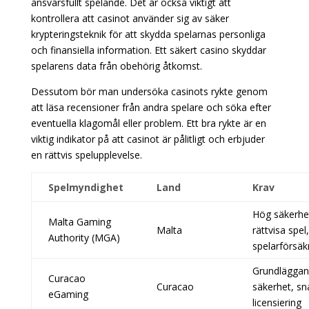
ansvarsfullt spelande. Det är också viktigt att
kontrollera att casinot använder sig av säker
krypteringsteknik för att skydda spelarnas personliga
och finansiella information. Ett säkert casino skyddar
spelarens data från obehörig åtkomst.
Dessutom bör man undersöka casinots rykte genom
att läsa recensioner från andra spelare och söka efter
eventuella klagomål eller problem. Ett bra rykte är en
viktig indikator på att casinot är pålitligt och erbjuder
en rättvis spelupplevelse.
Spelmyndighet
Land
Krav
Hög säkerhe
Malta Gaming
Malta
rättvisa spel,
Authority (MGA)
spelarförsäk
Grundlägga
Curacao
Curacao
säkerhet, s
eGaming
licensiering