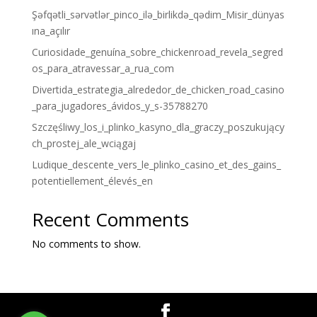
Şəfqətli_sərvətlər_pinco_ilə_birlikdə_qədim_Misir_dünyas
ına_açılır
Curiosidade_genuína_sobre_chickenroad_revela_segred
os_para_atravessar_a_rua_com
Divertida_estrategia_alrededor_de_chicken_road_casino
_para_jugadores_ávidos_y_s-35788270
Szczęśliwy_los_i_plinko_kasyno_dla_graczy_poszukujący
ch_prostej_ale_wciągaj
Ludique_descente_vers_le_plinko_casino_et_des_gains_
potentiellement_élevés_en
Recent Comments
No comments to show.