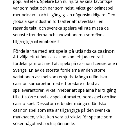
populariteten. Spelare kan nu njuta av sina favoritspel
var som helst och när som helst, vilket gör onlinespel
mer bekvämt och tillgängligt än någonsin tidigare. Den
globala spelindustrin fortsätter att utvecklas i en
rasande takt, och svenska spelare vill inte missa de
senaste trenderna och innovationerna som finns
tillgängliga internationellt.
Fördelarna med att spela på utländska casinon
Att välja ett utländskt casino kan erbjuda en rad
fördelar jämfört med att spela på casinon licensierade i
Sverige. En av de största fördelarna är den större
variationen av spel som erbjuds. Många utländska
casinon samarbetar med ett bredare utbud av
spelleverantörer, vilket innebär att spelarna har tillgång
till ett större urval av spelautomater, bordsspel och live
casino-spel. Dessutom erbjuder många utländska
casinon spel som inte är tillgängliga på den svenska
marknaden, vilket kan vara attraktivt för spelare som
söker något nytt och spännande.