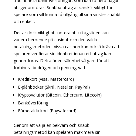
traditionella banköverföringar, som kan ta flera dagar
att genomföras. Snabba uttag är särskilt viktigt för
spelare som vill kunna få tillgång till sina vinster snabbt
och enkelt.
Det är dock viktigt att notera att uttagstiden kan
variera beroende på casinot och den valda
betalningsmetoden. Vissa casinon kan också kräva att
spelaren verifierar sin identitet innan ett uttag kan
genomföras. Detta är en säkerhetsåtgärd för att
förhindra bedrägeri och penningtvätt.
Kreditkort (Visa, Mastercard)
E-plånböcker (Skrill, Neteller, PayPal)
Kryptovalutor (Bitcoin, Ethereum, Litecoin)
Banköverföring
Förbetalda kort (Paysafecard)
Genom att välja en bekväm och snabb
betalningsmetod kan spelaren maximera sin