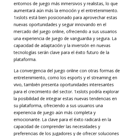
entornos de juego más inmersivos y realistas, lo que
aumentará aún más la emoción y el entretenimiento.
1xslots está bien posicionado para aprovechar estas
nuevas oportunidades y seguir innovando en el
mercado del juego online, ofreciendo a sus usuarios
una experiencia de juego de vanguardia y segura. La
capacidad de adaptación y la inversión en nuevas
tecnologías serán clave para el éxito futuro de la
plataforma.
La convergencia del juego online con otras formas de
entretenimiento, como los esports y el streaming en
vivo, también presenta oportunidades interesantes
para el crecimiento del sector. 1xslots podría explorar
la posibilidad de integrar estas nuevas tendencias en
su plataforma, ofreciendo a sus usuarios una
experiencia de juego aún más completa y
emocionante. La clave para el éxito radicará en la
capacidad de comprender las necesidades y
preferencias de los jugadores y de ofrecer soluciones