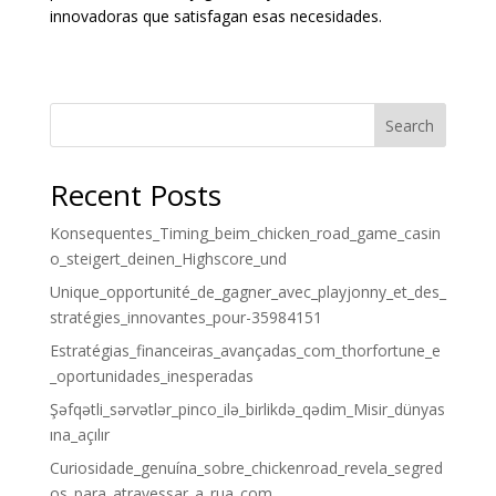
innovadoras que satisfagan esas necesidades.
Search
Recent Posts
Konsequentes_Timing_beim_chicken_road_game_casin
o_steigert_deinen_Highscore_und
Unique_opportunité_de_gagner_avec_playjonny_et_des_
stratégies_innovantes_pour-35984151
Estratégias_financeiras_avançadas_com_thorfortune_e
_oportunidades_inesperadas
Şəfqətli_sərvətlər_pinco_ilə_birlikdə_qədim_Misir_dünyas
ına_açılır
Curiosidade_genuína_sobre_chickenroad_revela_segred
os_para_atravessar_a_rua_com