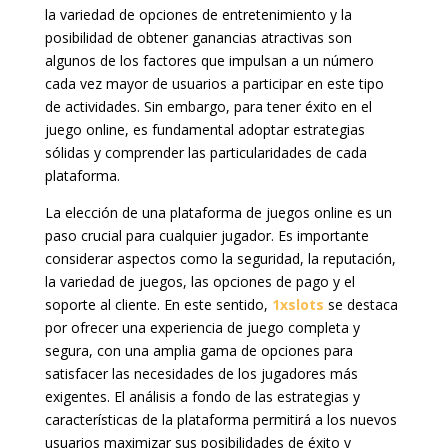
la variedad de opciones de entretenimiento y la
posibilidad de obtener ganancias atractivas son
algunos de los factores que impulsan a un número
cada vez mayor de usuarios a participar en este tipo
de actividades. Sin embargo, para tener éxito en el
juego online, es fundamental adoptar estrategias
sólidas y comprender las particularidades de cada
plataforma.
La elección de una plataforma de juegos online es un
paso crucial para cualquier jugador. Es importante
considerar aspectos como la seguridad, la reputación,
la variedad de juegos, las opciones de pago y el
soporte al cliente. En este sentido,
1xslots
se destaca
por ofrecer una experiencia de juego completa y
segura, con una amplia gama de opciones para
satisfacer las necesidades de los jugadores más
exigentes. El análisis a fondo de las estrategias y
características de la plataforma permitirá a los nuevos
usuarios maximizar sus posibilidades de éxito y