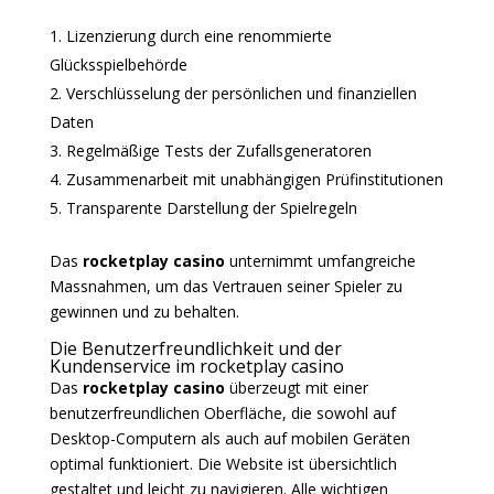
Lizenzierung durch eine renommierte
Glücksspielbehörde
Verschlüsselung der persönlichen und finanziellen
Daten
Regelmäßige Tests der Zufallsgeneratoren
Zusammenarbeit mit unabhängigen Prüfinstitutionen
Transparente Darstellung der Spielregeln
Das
rocketplay casino
unternimmt umfangreiche
Massnahmen, um das Vertrauen seiner Spieler zu
gewinnen und zu behalten.
Die Benutzerfreundlichkeit und der
Kundenservice im rocketplay casino
Das
rocketplay casino
überzeugt mit einer
benutzerfreundlichen Oberfläche, die sowohl auf
Desktop-Computern als auch auf mobilen Geräten
optimal funktioniert. Die Website ist übersichtlich
gestaltet und leicht zu navigieren. Alle wichtigen