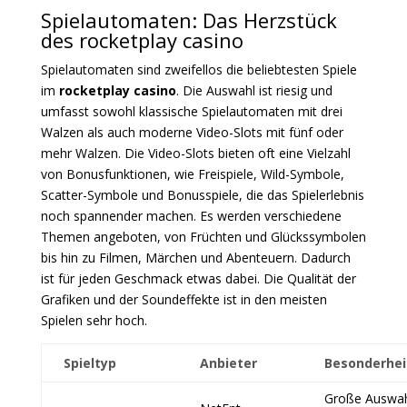
Spielautomaten: Das Herzstück
des rocketplay casino
Spielautomaten sind zweifellos die beliebtesten Spiele
im
rocketplay casino
. Die Auswahl ist riesig und
umfasst sowohl klassische Spielautomaten mit drei
Walzen als auch moderne Video-Slots mit fünf oder
mehr Walzen. Die Video-Slots bieten oft eine Vielzahl
von Bonusfunktionen, wie Freispiele, Wild-Symbole,
Scatter-Symbole und Bonusspiele, die das Spielerlebnis
noch spannender machen. Es werden verschiedene
Themen angeboten, von Früchten und Glückssymbolen
bis hin zu Filmen, Märchen und Abenteuern. Dadurch
ist für jeden Geschmack etwas dabei. Die Qualität der
Grafiken und der Soundeffekte ist in den meisten
Spielen sehr hoch.
Spieltyp
Anbieter
Besonderhei
Große Auswah