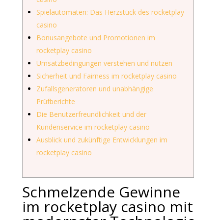
Spielautomaten: Das Herzstück des rocketplay
casino
Bonusangebote und Promotionen im
rocketplay casino
Umsatzbedingungen verstehen und nutzen
Sicherheit und Fairness im rocketplay casino
Zufallsgeneratoren und unabhängige
Prüfberichte
Die Benutzerfreundlichkeit und der
Kundenservice im rocketplay casino
Ausblick und zukünftige Entwicklungen im
rocketplay casino
Schmelzende Gewinne
im rocketplay casino mit