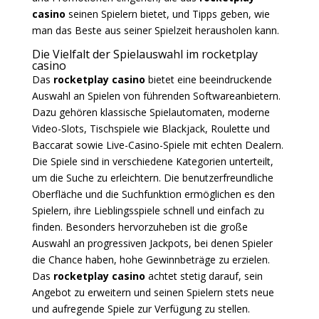
casino
seinen Spielern bietet, und Tipps geben, wie
man das Beste aus seiner Spielzeit herausholen kann.
Die Vielfalt der Spielauswahl im rocketplay
casino
Das
rocketplay casino
bietet eine beeindruckende
Auswahl an Spielen von führenden Softwareanbietern.
Dazu gehören klassische Spielautomaten, moderne
Video-Slots, Tischspiele wie Blackjack, Roulette und
Baccarat sowie Live-Casino-Spiele mit echten Dealern.
Die Spiele sind in verschiedene Kategorien unterteilt,
um die Suche zu erleichtern. Die benutzerfreundliche
Oberfläche und die Suchfunktion ermöglichen es den
Spielern, ihre Lieblingsspiele schnell und einfach zu
finden. Besonders hervorzuheben ist die große
Auswahl an progressiven Jackpots, bei denen Spieler
die Chance haben, hohe Gewinnbeträge zu erzielen.
Das
rocketplay casino
achtet stetig darauf, sein
Angebot zu erweitern und seinen Spielern stets neue
und aufregende Spiele zur Verfügung zu stellen.