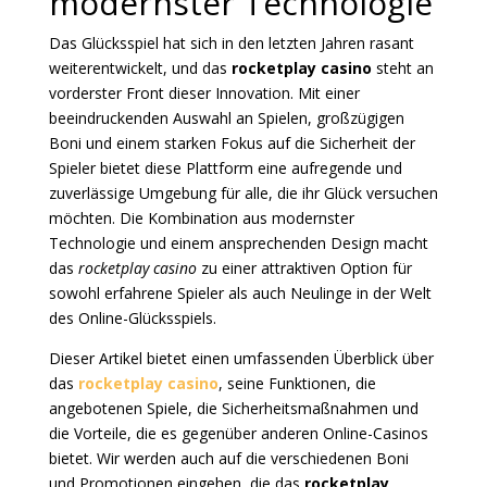
modernster Technologie
Das Glücksspiel hat sich in den letzten Jahren rasant
weiterentwickelt, und das
rocketplay casino
steht an
vorderster Front dieser Innovation. Mit einer
beeindruckenden Auswahl an Spielen, großzügigen
Boni und einem starken Fokus auf die Sicherheit der
Spieler bietet diese Plattform eine aufregende und
zuverlässige Umgebung für alle, die ihr Glück versuchen
möchten. Die Kombination aus modernster
Technologie und einem ansprechenden Design macht
das
rocketplay casino
zu einer attraktiven Option für
sowohl erfahrene Spieler als auch Neulinge in der Welt
des Online-Glücksspiels.
Dieser Artikel bietet einen umfassenden Überblick über
das
rocketplay casino
, seine Funktionen, die
angebotenen Spiele, die Sicherheitsmaßnahmen und
die Vorteile, die es gegenüber anderen Online-Casinos
bietet. Wir werden auch auf die verschiedenen Boni
und Promotionen eingehen, die das
rocketplay