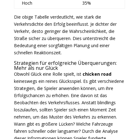
Hoch
35%
Die obige Tabelle verdeutlicht, wie stark die
Verkehrsdichte den Erfolg beeinflusst. Je dichter der
Verkehr, desto geringer die Wahrscheinlichkeit, die
Straße sicher zu überqueren. Dies unterstreicht die
Bedeutung einer sorgfältigen Planung und einer
schnellen Reaktionszeit.
Strategien für erfolgreiche Überquerungen:
Mehr als nur Glück
Obwohl Glück eine Rolle spielt, ist
chicken road
keineswegs ein reines Glücksspiel. Es gibt verschiedene
Strategien, die Spieler anwenden können, um ihre
Erfolgschancen zu erhöhen. Eine davon ist das
Beobachten des Verkehrsflusses. Anstatt blindlings
loszulaufen, sollten Spieler sich einen Moment Zeit
nehmen, um das Muster des Verkehrs zu erkennen.
Wann gibt es größere Lücken? Welche Fahrzeuge
fahren schneller oder langsamer? Durch die Analyse
dieser Informationen können Spieler fundierte