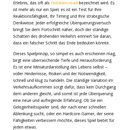
Erlebnis, das oft als
chicken road
bezeichnet wird. Es
ist mehr als nur ein Spiel; es ist ein Test für Ihre
Reaktionsfähigkeit, Ihr Timing und Ihre strategische
Denkweise. Jeder erfolgreiche Überquerungsversuch
bringt Sie dem Fortschritt näher, doch der ständige
Schatten des drohenden Verkehrs erinnert Sie daran,
dass ein falscher Schritt das Ende bedeuten könnte.
Dieses Spielprinzip, so simpel es auch erscheinen mag,
birgt eine überraschende Tiefe und Herausforderung.
Es ist eine Miniaturdarstellung des Lebens selbst –
voller Hindernisse, Risiken und der Notwendigkeit,
schnell und klug zu handeln. Die ständige Variation im
Verkehrsaufkommen sorgt dafür, dass kein Durchgang
dem anderen gleicht, und somit ist jede Überquerung
eine neue und aufregende Erfahrung. Ob Sie ein
Gelegenheitsspieler sind, der nach einer schnellen
Ablenkung sucht, oder ein Hardcore-Gamer, der seine
Fähigkeiten verbessern möchte, dieses Spiel bietet für
jeden etwas.