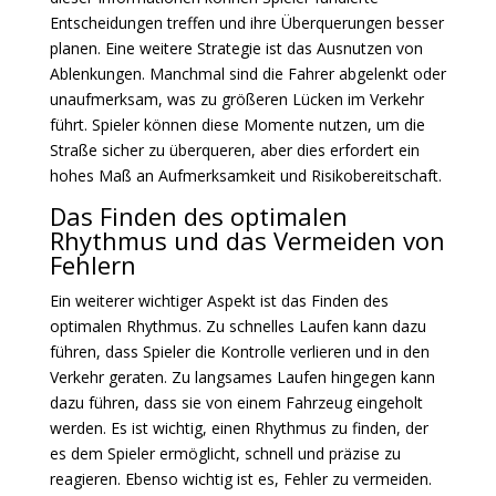
Entscheidungen treffen und ihre Überquerungen besser
planen. Eine weitere Strategie ist das Ausnutzen von
Ablenkungen. Manchmal sind die Fahrer abgelenkt oder
unaufmerksam, was zu größeren Lücken im Verkehr
führt. Spieler können diese Momente nutzen, um die
Straße sicher zu überqueren, aber dies erfordert ein
hohes Maß an Aufmerksamkeit und Risikobereitschaft.
Das Finden des optimalen
Rhythmus und das Vermeiden von
Fehlern
Ein weiterer wichtiger Aspekt ist das Finden des
optimalen Rhythmus. Zu schnelles Laufen kann dazu
führen, dass Spieler die Kontrolle verlieren und in den
Verkehr geraten. Zu langsames Laufen hingegen kann
dazu führen, dass sie von einem Fahrzeug eingeholt
werden. Es ist wichtig, einen Rhythmus zu finden, der
es dem Spieler ermöglicht, schnell und präzise zu
reagieren. Ebenso wichtig ist es, Fehler zu vermeiden.