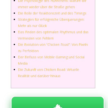
Die Psychologie des Hühnchens: Warum wir
immer wieder über die Straße gehen
Die Rolle der Reaktionszeit und des Timings
Strategien für erfolgreiche Überquerungen:
Mehr als nur Glück
Das Finden des optimalen Rhythmus und das
Vermeiden von Fehlern
Die Evolution von “Chicken Road”: Von Pixeln
zu Perfektion
Der Einfluss von Mobile Gaming und Social
Media
Die Zukunft von Chicken Road: Virtuelle
Realität und darüber hinaus
🔥