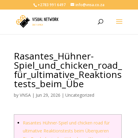
+2783 991 6497
info@vnsa.co.za
Rasantes_Hühner-
Spiel_und_chicken_road_
für_ultimative_Reaktions
tests_beim_Übe
by
VNSA
|
Jun 29, 2026
|
Uncategorized
Rasantes Hühner-Spiel und chicken road für
ultimative Reaktionstests beim Überqueren