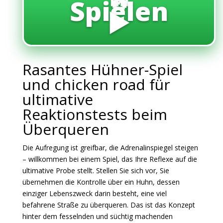
Spielen
▶️
Rasantes Hühner-Spiel
und chicken road für
ultimative
Reaktionstests beim
Überqueren
Die Aufregung ist greifbar, die Adrenalinspiegel steigen
– willkommen bei einem Spiel, das Ihre Reflexe auf die
ultimative Probe stellt. Stellen Sie sich vor, Sie
übernehmen die Kontrolle über ein Huhn, dessen
einziger Lebenszweck darin besteht, eine viel
befahrene Straße zu überqueren. Das ist das Konzept
hinter dem fesselnden und süchtig machenden