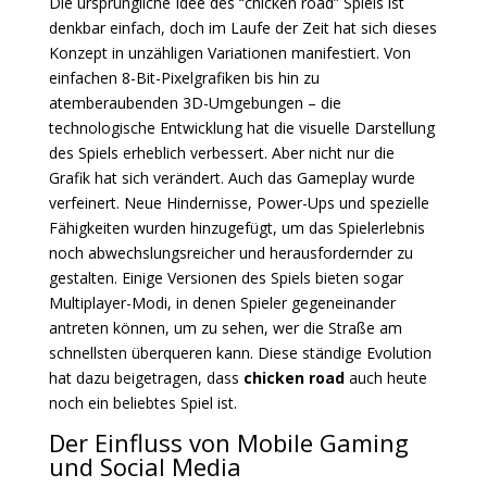
Die ursprüngliche Idee des “chicken road” Spiels ist
denkbar einfach, doch im Laufe der Zeit hat sich dieses
Konzept in unzähligen Variationen manifestiert. Von
einfachen 8-Bit-Pixelgrafiken bis hin zu
atemberaubenden 3D-Umgebungen – die
technologische Entwicklung hat die visuelle Darstellung
des Spiels erheblich verbessert. Aber nicht nur die
Grafik hat sich verändert. Auch das Gameplay wurde
verfeinert. Neue Hindernisse, Power-Ups und spezielle
Fähigkeiten wurden hinzugefügt, um das Spielerlebnis
noch abwechslungsreicher und herausfordernder zu
gestalten. Einige Versionen des Spiels bieten sogar
Multiplayer-Modi, in denen Spieler gegeneinander
antreten können, um zu sehen, wer die Straße am
schnellsten überqueren kann. Diese ständige Evolution
hat dazu beigetragen, dass
chicken road
auch heute
noch ein beliebtes Spiel ist.
Der Einfluss von Mobile Gaming
und Social Media