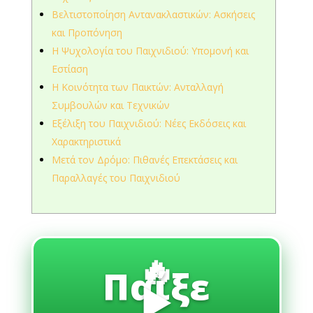
Βελτιστοποίηση Αντανακλαστικών: Ασκήσεις
και Προπόνηση
Η Ψυχολογία του Παιχνιδιού: Υπομονή και
Εστίαση
Η Κοινότητα των Παικτών: Ανταλλαγή
Συμβουλών και Τεχνικών
Εξέλιξη του Παιχνιδιού: Νέες Εκδόσεις και
Χαρακτηριστικά
Μετά τον Δρόμο: Πιθανές Επεκτάσεις και
Παραλλαγές του Παιχνιδιού
🔥
Παίξε
▶️