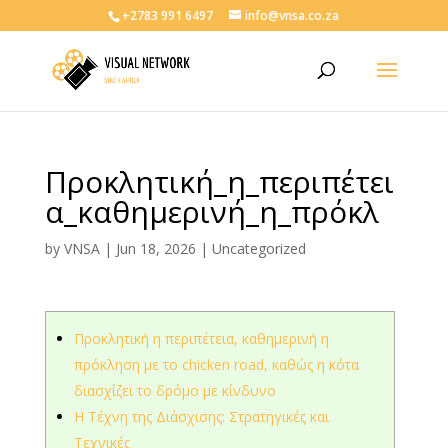
+2783 991 6497
info@vnsa.co.za
Προκλητική_η_περιπέτει
α_καθημερινή_η_πρόκλ
by
VNSA
|
Jun 18, 2026
|
Uncategorized
Προκλητική η περιπέτεια, καθημερινή η
πρόκληση με το chicken road, καθώς η κότα
διασχίζει το δρόμο με κίνδυνο
Η Τέχνη της Διάσχισης: Στρατηγικές και
Τεχνικές