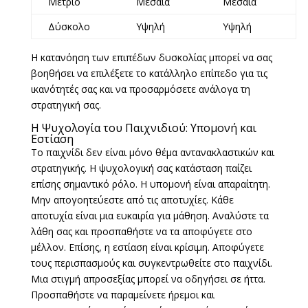
Μέτριο
Μεσαία
Μεσαία
Δύσκολο
Υψηλή
Υψηλή
Η κατανόηση των επιπέδων δυσκολίας μπορεί να σας
βοηθήσει να επιλέξετε το κατάλληλο επίπεδο για τις
ικανότητές σας και να προσαρμόσετε ανάλογα τη
στρατηγική σας.
Η Ψυχολογία του Παιχνιδιού: Υπομονή και
Εστίαση
Το παιχνίδι δεν είναι μόνο θέμα αντανακλαστικών και
στρατηγικής. Η ψυχολογική σας κατάσταση παίζει
επίσης σημαντικό ρόλο. Η υπομονή είναι απαραίτητη.
Μην απογοητεύεστε από τις αποτυχίες. Κάθε
αποτυχία είναι μια ευκαιρία για μάθηση. Αναλύστε τα
λάθη σας και προσπαθήστε να τα αποφύγετε στο
μέλλον. Επίσης, η εστίαση είναι κρίσιμη. Αποφύγετε
τους περισπασμούς και συγκεντρωθείτε στο παιχνίδι.
Μια στιγμή απροσεξίας μπορεί να οδηγήσει σε ήττα.
Προσπαθήστε να παραμείνετε ήρεμοι και