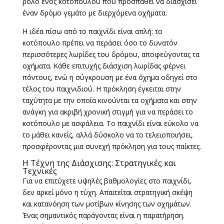
ρόλο ενός κοτόπουλου που προσπαθεί να διασχίσει
έναν δρόμο γεμάτο με διερχόμενα οχήματα.
Η ιδέα πίσω από το παιχνίδι είναι απλή: το
κοτόπουλο πρέπει να περάσει όσο το δυνατόν
περισσότερες λωρίδες του δρόμου, αποφεύγοντας τα
οχήματα. Κάθε επιτυχής διάσχιση λωρίδας φέρνει
πόντους, ενώ η σύγκρουση με ένα όχημα οδηγεί στο
τέλος του παιχνιδιού. Η πρόκληση έγκειται στην
ταχύτητα με την οποία κινούνται τα οχήματα και στην
ανάγκη για ακριβή χρονική στιγμή για να περάσει το
κοτόπουλο με ασφάλεια. Το παιχνίδι είναι εύκολο να
το μάθει κανείς, αλλά δύσκολο να το τελειοποιήσει,
προσφέροντας μια συνεχή πρόκληση για τους παίκτες.
Η Τέχνη της Διάσχισης: Στρατηγικές και
Τεχνικές
Για να επιτύχετε υψηλές βαθμολογίες στο παιχνίδι,
δεν αρκεί μόνο η τύχη. Απαιτείται στρατηγική σκέψη
και κατανόηση των μοτίβων κίνησης των οχημάτων.
Ένας σημαντικός παράγοντας είναι η παρατήρηση.