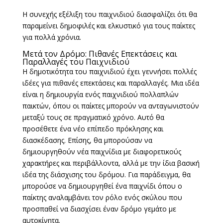
Η συνεχής εξέλιξη του παιχνιδιού διασφαλίζει ότι θα
παραμείνει δημοφιλές και ελκυστικό για τους παίκτες
για πολλά χρόνια.
Μετά τον Δρόμο: Πιθανές Επεκτάσεις και
Παραλλαγές του Παιχνιδιού
Η δημοτικότητα του παιχνιδιού έχει γεννήσει πολλές
ιδέες για πιθανές επεκτάσεις και παραλλαγές. Μια ιδέα
είναι η δημιουργία ενός παιχνιδιού πολλαπλών
παικτών, όπου οι παίκτες μπορούν να ανταγωνιστούν
μεταξύ τους σε πραγματικό χρόνο. Αυτό θα
προσέθετε ένα νέο επίπεδο πρόκλησης και
διασκέδασης. Επίσης, θα μπορούσαν να
δημιουργηθούν νέα παιχνίδια με διαφορετικούς
χαρακτήρες και περιβάλλοντα, αλλά με την ίδια βασική
ιδέα της διάσχισης του δρόμου. Για παράδειγμα, θα
μπορούσε να δημιουργηθεί ένα παιχνίδι όπου ο
παίκτης αναλαμβάνει τον ρόλο ενός σκύλου που
προσπαθεί να διασχίσει έναν δρόμο γεμάτο με
αυτοκίνητα.