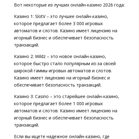
Вот некоторые из лучших онлайн-казино 2026 года:
Казино 1: SlotV – это лучшее онлайн-казино,
которое предлагает более 3 000 игровых
автоматов и слотов. Казино имеет лицензию на
игорный бизнес и обеспечивает безопасность
транзакций.
Казино 2: Wildz – это новое онлайн-казино,
которое быстро стало популярным из-за своей
широкой гаммы игровых автоматов и слотов.
Казино имеет лицензию на игорный бизнес и
обеспечивает безопасность транзакций.
Казино 3: Casino – это старейшее онлайн-казино,
которое предлагает более 1 000 игровых
автоматов и слотов. Казино имеет лицензию на
игорный бизнес и обеспечивает безопасность
транзакций.
Если вы ищете надежное онлайн-казино, где