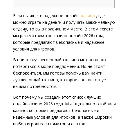
Если вы ищете надежное онлайн-
казино
, где
можно играть на деньги и получать максимальную
отдачу, то вы в правильном месте. В этом тексте
мы рассмотрим топ казино онлайн 2026 года,
которые предлагают безопасные и надежные
условия для игроков.
В поиске лучшего онлайн-казино можно легко
потеряться в море предложений. Но не стоит
беспокоиться, мы готовы помочь вам найти
лучшее онлайн-казино, которое соответствует
вашим потребностям.
Вот почему мы создали этот список лучших
онлайн-казино 2026 года. Мы тщательно отобрали
казино, которые предлагают безопасные и
надежные условия для игроков, а также широкий
выбор игровых автоматов и слотов.