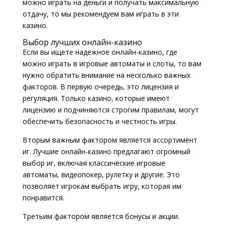
можно играть на деньги и получать максимальную
отдачу, то мы рекомендуем вам играть в эти
казино.
Выбор лучших онлайн-казино
Если вы ищете надежное онлайн-казино, где
можно играть в игровые автоматы и слоты, то вам
нужно обратить внимание на несколько важных
факторов. В первую очередь, это лицензия и
регуляция. Только казино, которые имеют
лицензию и подчиняются строгим правилам, могут
обеспечить безопасность и честность игры.
Вторым важным фактором является ассортимент
иг. Лучшие онлайн-казино предлагают огромный
выбор иг, включая классические игровые
автоматы, видеопокер, рулетку и другие. Это
позволяет игрокам выбрать игру, которая им
понравится.
Третьим фактором является бонусы и акции.