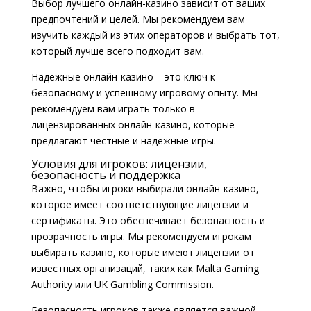
Выбор лучшего онлайн-казино зависит от ваших
предпочтений и целей. Мы рекомендуем вам
изучить каждый из этих операторов и выбрать тот,
который лучше всего подходит вам.
Надежные онлайн-казино – это ключ к
безопасному и успешному игровому опыту. Мы
рекомендуем вам играть только в
лицензированных онлайн-казино, которые
предлагают честные и надежные игры.
Условия для игроков: лицензии,
безопасность и поддержка
Важно, чтобы игроки выбирали онлайн-казино,
которое имеет соответствующие лицензии и
сертификаты. Это обеспечивает безопасность и
прозрачность игры. Мы рекомендуем игрокам
выбирать казино, которые имеют лицензии от
известных организаций, таких как Malta Gaming
Authority или UK Gambling Commission.
Безопасность игроков также является важной