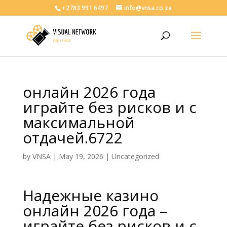
+2783 991 6497
info@vnsa.co.za
онлайн 2026 года
играйте без рисков и с
максимальной
отдачей.6722
by
VNSA
|
May 19, 2026
|
Uncategorized
Надежные казино
онлайн 2026 года –
играйте без рисков и с