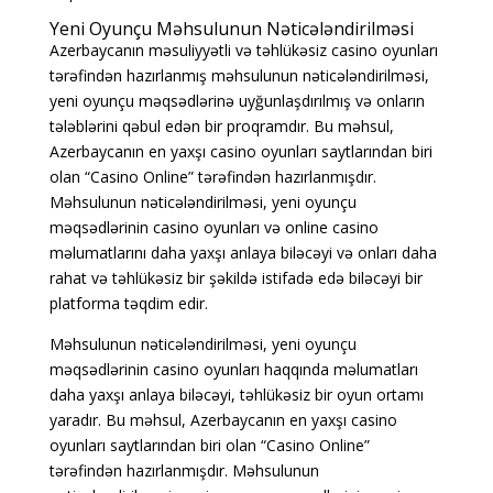
Yeni Oyunçu Məhsulunun Nəticələndirilməsi
Azerbaycanın məsuliyyətli və təhlükəsiz casino oyunları
tərəfindən hazırlanmış məhsulunun nəticələndirilməsi,
yeni oyunçu məqsədlərinə uyğunlaşdırılmış və onların
tələblərini qəbul edən bir proqramdır. Bu məhsul,
Azerbaycanın en yaxşı casino oyunları saytlarından biri
olan “Casino Online” tərəfindən hazırlanmışdır.
Məhsulunun nəticələndirilməsi, yeni oyunçu
məqsədlərinin casino oyunları və online casino
məlumatlarını daha yaxşı anlaya biləcəyi və onları daha
rahat və təhlükəsiz bir şəkildə istifadə edə biləcəyi bir
platforma təqdim edir.
Məhsulunun nəticələndirilməsi, yeni oyunçu
məqsədlərinin casino oyunları haqqında məlumatları
daha yaxşı anlaya biləcəyi, təhlükəsiz bir oyun ortamı
yaradır. Bu məhsul, Azerbaycanın en yaxşı casino
oyunları saytlarından biri olan “Casino Online”
tərəfindən hazırlanmışdır. Məhsulunun