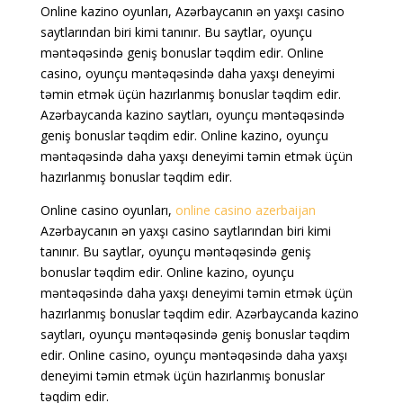
Online kazino oyunları, Azərbaycanın ən yaxşı casino
saytlarından biri kimi tanınır. Bu saytlar, oyunçu
məntəqəsində geniş bonuslar təqdim edir. Online
casino, oyunçu məntəqəsində daha yaxşı deneyimi
təmin etmək üçün hazırlanmış bonuslar təqdim edir.
Azərbaycanda kazino saytları, oyunçu məntəqəsində
geniş bonuslar təqdim edir. Online kazino, oyunçu
məntəqəsində daha yaxşı deneyimi təmin etmək üçün
hazırlanmış bonuslar təqdim edir.
Online casino oyunları,
online casino azerbaijan
Azərbaycanın ən yaxşı casino saytlarından biri kimi
tanınır. Bu saytlar, oyunçu məntəqəsində geniş
bonuslar təqdim edir. Online kazino, oyunçu
məntəqəsində daha yaxşı deneyimi təmin etmək üçün
hazırlanmış bonuslar təqdim edir. Azərbaycanda kazino
saytları, oyunçu məntəqəsində geniş bonuslar təqdim
edir. Online casino, oyunçu məntəqəsində daha yaxşı
deneyimi təmin etmək üçün hazırlanmış bonuslar
təqdim edir.