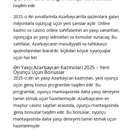
təqdim edir.
2025-ci ilin əvvəllərində Azərbaycan’da qazinolara gələn
milyonlarla oyunçuğ üçün yeni şanslar açılır. Online
kazino və casino online səhifələrinin ən yaxşı variantları,
oyunçuğa ən yaxşı xidmətləri və bonuslar sunacaq. Bu
səhifələr, Azərbaycanın məsuliyyətli və təhlükəsiz
qazinolarından ibarətdir, kiçikdən böyük oyunçuqlar
üçün hər biri.
Ən Yaxşı Azərbaycan Kazinoları 2025 – Yeni
Oyunçu Üçün Bonuslar
2025-ci ilin ən yaxşı Azərbaycan kazinoları, yeni oyunçu
üçün geniş bonus programları təqdim edir. Bu
programlar, oyunçu məntəqəsində daha yaxşı deneyimi
təmin etmək üçün hazırlanmışdır. Azərbaycanın en
məşhur casino saytları arasında, oyunçu məntəqəsində
geniş bonuslar təqdim edir. Bu bonuslar, oyunçu
məntəqəsində daha yaxşı deneyimi təmin etmək üçün
hazırlanmışdır.