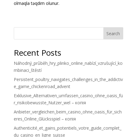
olmaqla təqdim olunur.
Search
Recent Posts
Náhodný_průběh_hry_plinko_online_nabízí_vzrušující_ko
mbinaci_štěstí
Persistent_poultry_navigates_challenges_in_the_addictiv
e_game_chickenroad_advent
Exklusive_Alternativen_umfassen_casino_ohne_oasis_fü
r_risikobewusste_Nutzer_wel – копія
Anbieter_vergleichen_beim_casino_ohne_oasis_für_sich
eres_Online_Glücksspiel – копія
Authenticité_et_gains_potentiels_votre_guide_complet_
du_casino_en_ligne_suisse