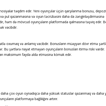
osiyalar təqdim edir. Yeni oyunçular üçün qarşılanma bonusu, depozi
əlavə pul qazanmasına və oyun təcrübəsini daha da zənginləşdirməsinə
edir, həm də mövcud oyunçuların platformada qalmasına təşviq edir. 
ək vacibdir.
qqətlə oxumaq və anlamq vacibdir. Bonusların müəyyən dövr etmə şərtlə
r. Bu şərtlərə riayət etməyən oyunçuların bonusları itirmə riski vardır.
rdan maksimum fayda əldə etməsinə kömək edir.
ra daha çox oyun oynadıqca daha yüksək statuslar qazanmaq və daha 
çuların platformaya bağlılığını artırır.