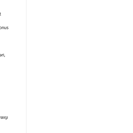
t
Bonus
ri,
yaxşı