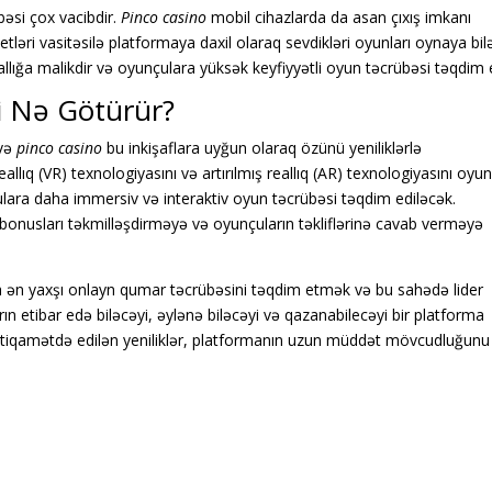
əsi çox vacibdir.
Pinco casino
mobil cihazlarda da asan çıxış imkanı
tləri vasitəsilə platformaya daxil olaraq sevdikləri oyunları oynaya bilə
allığa malikdir və oyunçulara yüksək keyfiyyətli oyun təcrübəsi təqdim e
i Nə Götürür?
 və
pinco casino
bu inkişaflara uyğun olaraq özünü yeniliklərlə
llıq (VR) texnologiyasını və artırılmış reallıq (AR) texnologiyasını oyun
ulara daha immersiv və interaktiv oyun təcrübəsi təqdim ediləcək.
bonusları təkmilləşdirməyə və oyunçuların təkliflərinə cavab verməyə
 ən yaxşı onlayn qumar təcrübəsini təqdim etmək və bu sahədə lider
n etibar edə biləcəyi, əylənə biləcəyi və qazanabilecəyi bir platforma
stiqamətdə edilən yeniliklər, platformanın uzun müddət mövcudluğunu