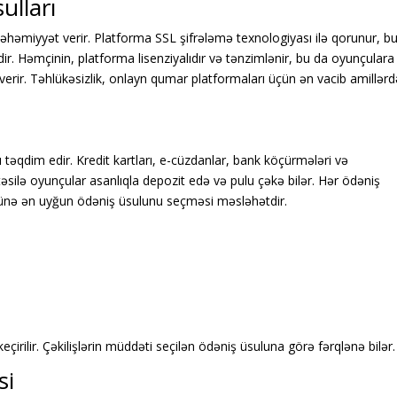
ulları
 əhəmiyyət verir. Platforma SSL şifrələmə texnologiyası ilə qorunur, b
r. Həmçinin, platforma lisenziyalıdır və tənzimlənir, bu da oyunçulara
verir. Təhlükəsizlik, onlayn qumar platformaları üçün ən vacib amillər
 təqdim edir. Kredit kartları, e-cüzdanlar, bank köçürmələri və
itəsilə oyunçular asanlıqla depozit edə və pulu çəkə bilər. Hər ödəniş
özünə ən uyğun ödəniş üsulunu seçməsi məsləhətdir.
keçirilir. Çəkilişlərin müddəti seçilən ödəniş üsuluna görə fərqlənə bilər.
si