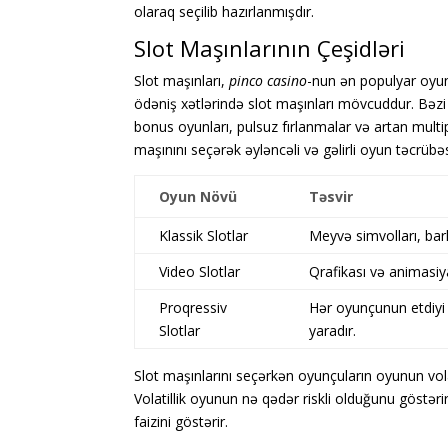
olaraq seçilib hazırlanmışdır.
Slot Maşınlarının Çeşidləri
Slot maşınları,
pinco casino
-nun ən populyar oyun
ödəniş xətlərində slot maşınları mövcuddur. Bəzi 
bonus oyunları, pulsuz fırlanmalar və artan multi
maşınını seçərək əyləncəli və gəlirli oyun təcrübəs
Oyun Növü
Təsvir
Klassik Slotlar
Meyvə simvolları, barl
Video Slotlar
Qrafikası və animasiy
Proqressiv
Hər oyunçunun etdiyi 
Slotlar
yaradır.
Slot maşınlarını seçərkən oyunçuların oyunun volat
Volatillik oyunun nə qədər riskli olduğunu göstə
faizini göstərir.