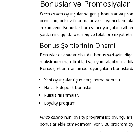
Bonuslar və Promosiyalar
Pinco casino
oyunçularına geniş bonuslar və prom
bonusları, pulsuz fırlanmalar və s. oyunçuların 
imkan verir. Bonuslar həm yeni oyunçuları cəlb 
şərtlərini diqqətlə oxumaq və tələblərə riayət etm
Bonus Şərtlərinin Önəmi
Bonuslar cazibədar olsa da, bonus şərtlərini di
maksimum mərc limitləri və oyun tələbləri ola bilə
Bonus şərtlərini anlamaq, oyunçuların bonusla
Yeni oyunçular üçün qarşılanma bonusu.
Həftəlik depozit bonusları.
Pulsuz fırlanmalar.
Loyalty proqramı.
Pinco casino
-nun loyalty proqramı isə oyunçula
bonuslar əldə etmək imkanı verir. Bu proqram oyun