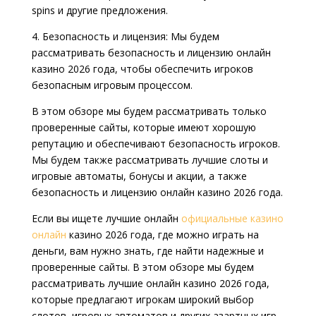
spins и другие предложения.
4. Безопасность и лицензия: Мы будем
рассматривать безопасность и лицензию онлайн
казино 2026 года, чтобы обеспечить игроков
безопасным игровым процессом.
В этом обзоре мы будем рассматривать только
проверенные сайты, которые имеют хорошую
репутацию и обеспечивают безопасность игроков.
Мы будем также рассматривать лучшие слоты и
игровые автоматы, бонусы и акции, а также
безопасность и лицензию онлайн казино 2026 года.
Если вы ищете лучшие онлайн
официальные казино
онлайн
казино 2026 года, где можно играть на
деньги, вам нужно знать, где найти надежные и
проверенные сайты. В этом обзоре мы будем
рассматривать лучшие онлайн казино 2026 года,
которые предлагают игрокам широкий выбор
слотов, игровых автоматов и других азартных игр.