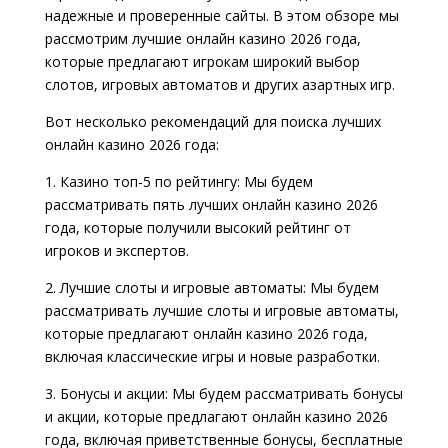
надежные и проверенные сайты. В этом обзоре мы
рассмотрим лучшие онлайн казино 2026 года,
которые предлагают игрокам широкий выбор
слотов, игровых автоматов и других азартных игр.
Вот несколько рекомендаций для поиска лучших
онлайн казино 2026 года:
1. Казино топ-5 по рейтингу: Мы будем
рассматривать пять лучших онлайн казино 2026
года, которые получили высокий рейтинг от
игроков и экспертов.
2. Лучшие слоты и игровые автоматы: Мы будем
рассматривать лучшие слоты и игровые автоматы,
которые предлагают онлайн казино 2026 года,
включая классические игры и новые разработки.
3. Бонусы и акции: Мы будем рассматривать бонусы
и акции, которые предлагают онлайн казино 2026
года, включая приветственные бонусы, бесплатные