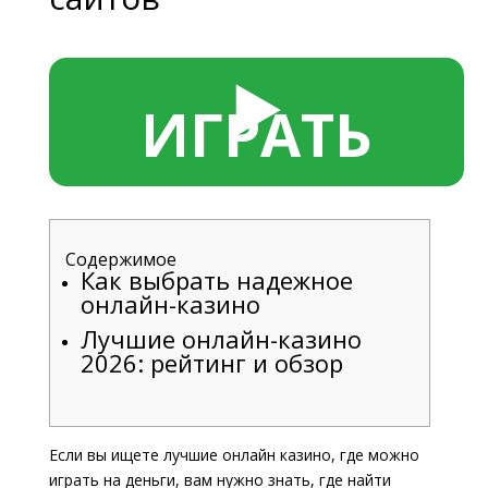
▶️
ИГРАТЬ
Содержимое
Как выбрать надежное
онлайн-казино
Лучшие онлайн-казино
2026: рейтинг и обзор
Если вы ищете лучшие онлайн казино, где можно
играть на деньги, вам нужно знать, где найти