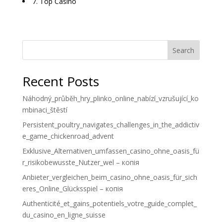
7. Top Casino
Search
Recent Posts
Náhodný_průběh_hry_plinko_online_nabízí_vzrušující_ko
mbinaci_štěstí
Persistent_poultry_navigates_challenges_in_the_addictiv
e_game_chickenroad_advent
Exklusive_Alternativen_umfassen_casino_ohne_oasis_fü
r_risikobewusste_Nutzer_wel – копія
Anbieter_vergleichen_beim_casino_ohne_oasis_für_sich
eres_Online_Glücksspiel – копія
Authenticité_et_gains_potentiels_votre_guide_complet_
du_casino_en_ligne_suisse