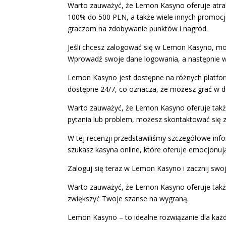
Warto zauważyć, że Lemon Kasyno oferuje atra
100% do 500 PLN, a także wiele innych promocji
graczom na zdobywanie punktów i nagród.
Jeśli chcesz zalogować się w Lemon Kasyno, możes
Wprowadź swoje dane logowania, a następnie wy
Lemon Kasyno jest dostępne na różnych platfor
dostępne 24/7, co oznacza, że możesz grać w dow
Warto zauważyć, że Lemon Kasyno oferuje także o
pytania lub problem, możesz skontaktować się z
W tej recenzji przedstawiliśmy szczegółowe in
szukasz kasyna online, które oferuje emocjonu
Zaloguj się teraz w Lemon Kasyno i zacznij swo
Warto zauważyć, że Lemon Kasyno oferuje także w
zwiększyć Twoje szanse na wygraną.
Lemon Kasyno – to idealne rozwiązanie dla każd