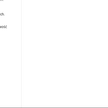
ych.
iwość