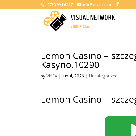
+2783 991 6497
info@vnsa.co.za
Lemon Casino – szcz
Kasyno.10290
by
VNSA
|
Jun 4, 2026
|
Uncategorized
Lemon Casino – szcze