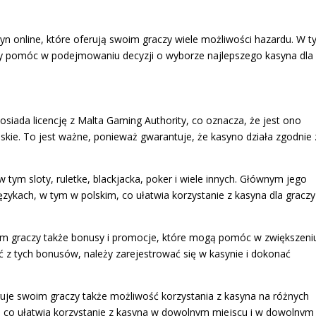
syn online, które oferują swoim graczy wiele możliwości hazardu. W 
by pomóc w podejmowaniu decyzji o wyborze najlepszego kasyna dla
siada licencję z Malta Gaming Authority, co oznacza, że jest ono
kie. To jest ważne, ponieważ gwarantuje, że kasyno działa zgodnie 
 tym sloty, ruletke, blackjacka, poker i wiele innych. Głównym jego
językach, w tym w polskim, co ułatwia korzystanie z kasyna dla graczy
m graczy także bonusy i promocje, które mogą pomóc w zwiększeni
ć z tych bonusów, należy zarejestrować się w kasynie i dokonać
je swoim graczy także możliwość korzystania z kasyna na różnych
h, co ułatwia korzystanie z kasyna w dowolnym miejscu i w dowolnym