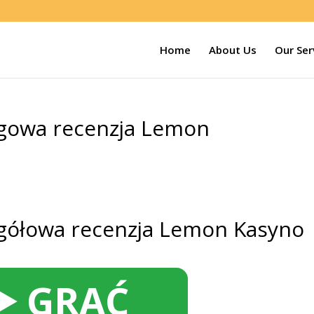
Home
About Us
Our Ser
egowa recenzja Lemon
gółowa recenzja Lemon Kasyno
▶️ GRAĆ