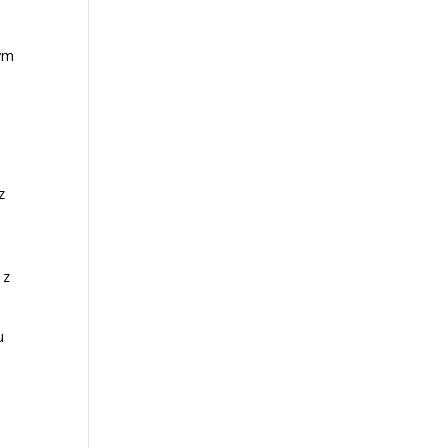
tym
z
 z
u