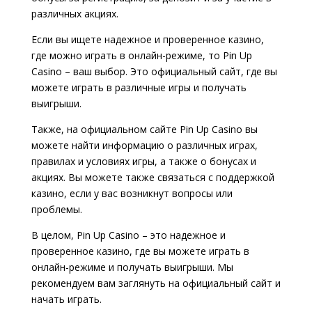
различных акциях.
Если вы ищете надежное и проверенное казино,
где можно играть в онлайн-режиме, то Pin Up
Casino – ваш выбор. Это официальный сайт, где вы
можете играть в различные игры и получать
выигрыши.
Также, на официальном сайте Pin Up Casino вы
можете найти информацию о различных играх,
правилах и условиях игры, а также о бонусах и
акциях. Вы можете также связаться с поддержкой
казино, если у вас возникнут вопросы или
проблемы.
В целом, Pin Up Casino – это надежное и
проверенное казино, где вы можете играть в
онлайн-режиме и получать выигрыши. Мы
рекомендуем вам заглянуть на официальный сайт и
начать играть.