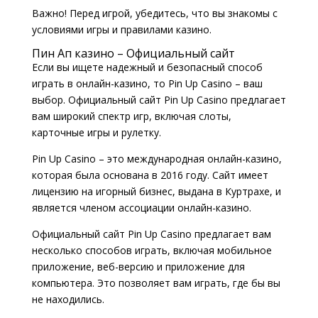
Важно! Перед игрой, убедитесь, что вы знакомы с
условиями игры и правилами казино.
Пин Ап казино – Официальный сайт
Если вы ищете надежный и безопасный способ
играть в онлайн-казино, то Pin Up Casino – ваш
выбор. Официальный сайт Pin Up Casino предлагает
вам широкий спектр игр, включая слоты,
карточные игры и рулетку.
Pin Up Casino – это международная онлайн-казино,
которая была основана в 2016 году. Сайт имеет
лицензию на игорный бизнес, выдана в Куртрахе, и
является членом ассоциации онлайн-казино.
Официальный сайт Pin Up Casino предлагает вам
несколько способов играть, включая мобильное
приложение, веб-версию и приложение для
компьютера. Это позволяет вам играть, где бы вы
не находились.