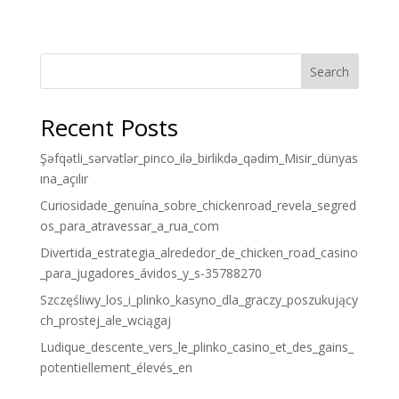
Search
Recent Posts
Şəfqətli_sərvətlər_pinco_ilə_birlikdə_qədim_Misir_dünyas
ına_açılır
Curiosidade_genuína_sobre_chickenroad_revela_segred
os_para_atravessar_a_rua_com
Divertida_estrategia_alrededor_de_chicken_road_casino
_para_jugadores_ávidos_y_s-35788270
Szczęśliwy_los_i_plinko_kasyno_dla_graczy_poszukujący
ch_prostej_ale_wciągaj
Ludique_descente_vers_le_plinko_casino_et_des_gains_
potentiellement_élevés_en