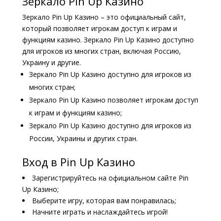
Зеркало Pin Up Казино
Зеркало Pin Up Казино – это официальный сайт,
который позволяет игрокам доступ к играм и
функциям казино. Зеркало Pin Up Казино доступно
для игроков из многих стран, включая Россию,
Украину и другие.
Зеркало Pin Up Казино доступно для игроков из
многих стран;
Зеркало Pin Up Казино позволяет игрокам доступ
к играм и функциям казино;
Зеркало Pin Up Казино доступно для игроков из
России, Украины и других стран.
Вход в Pin Up Казино
Зарегистрируйтесь на официальном сайте Pin
Up Казино;
Выберите игру, которая вам понравилась;
Начните играть и наслаждайтесь игрой!