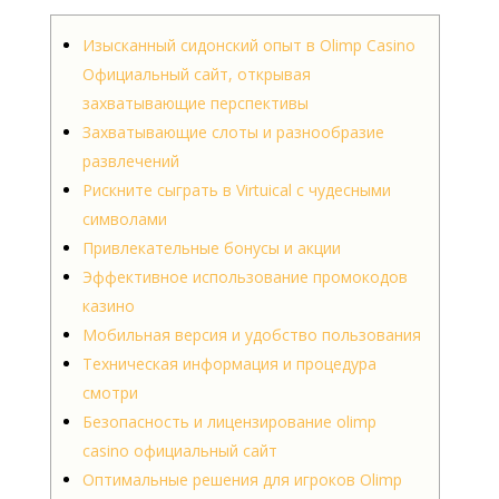
Изысканный сидонский опыт в Olimp Casino
Официальный сайт, открывая
захватывающие перспективы
Захватывающие слоты и разнообразие
развлечений
Рискните сыграть в Virtuical с чудесными
символами
Привлекательные бонусы и акции
Эффективное использование промокодов
казино
Мобильная версия и удобство пользования
Техническая информация и процедура
смотри
Безопасность и лицензирование olimp
casino официальный сайт
Оптимальные решения для игроков Olimp