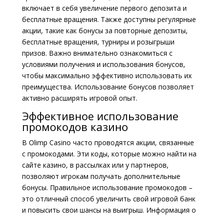
включает в себя увеличение первого депозита и
бесплатные вращения. Также доступны регулярные
акции, такие как бонусы за повторные депозиты,
бесплатные вращения, турниры и розыгрыши
призов. Важно внимательно ознакомиться с
условиями получения и использования бонусов,
чтобы максимально эффективно использовать их
преимущества. Использование бонусов позволяет
активно расширять игровой опыт.
Эффективное использование
промокодов казино
В Olimp Casino часто проводятся акции, связанные
с промокодами. Эти коды, которые можно найти на
сайте казино, в рассылках или у партнеров,
позволяют игрокам получать дополнительные
бонусы. Правильное использование промокодов –
это отличный способ увеличить свой игровой банк
и повысить свои шансы на выигрыш. Информация о