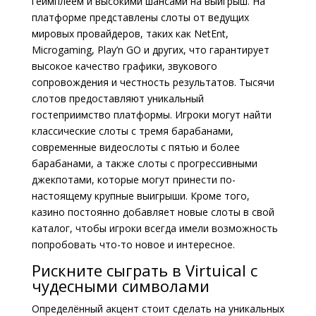
геймплеем и высокими шансами на выигрыш. На
платформе представлены слоты от ведущих
мировых провайдеров, таких как NetEnt,
Microgaming, Play’n GO и других, что гарантирует
высокое качество графики, звукового
сопровождения и честность результатов. Тысячи
слотов предоставляют уникальный
гостеприимство платформы. Игроки могут найти
классические слоты с тремя барабанами,
современные видеослоты с пятью и более
барабанами, а также слоты с прогрессивными
джекпотами, которые могут принести по-
настоящему крупные выигрыши. Кроме того,
казино постоянно добавляет новые слоты в свой
каталог, чтобы игроки всегда имели возможность
попробовать что-то новое и интересное.
Рискните сыграть в Virtuical с
чудесными символами
Определённый акцент стоит сделать на уникальных