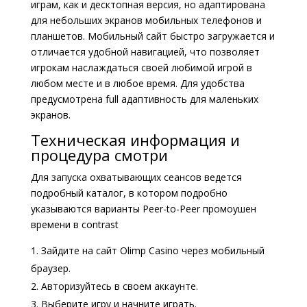
играм, как и десктопная версия, но адаптирована
для небольших экранов мобильных телефонов и
планшетов. Мобильный сайт быстро загружается и
отличается удобной навигацией, что позволяет
игрокам наслаждаться своей любимой игрой в
любом месте и в любое время. Для удобства
предусмотрена full адаптивность для маленьких
экранов.
Техническая информация и
процедура смотри
Для запуска охватывающих сеансов ведется
подробный каталог, в котором подробно
указываются варианты Peer-to-Peer промоушен
времени в contrast
Зайдите на сайт Olimp Casino через мобильный
браузер.
Авторизуйтесь в своем аккаунте.
Выберите игру и начните играть.