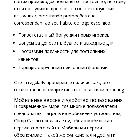
новых промокодах появляется постоянно, поэтому
стоит регулярно проверять соответствующие
источники, procurando promoções que
correspondam ao seu hábito de jogo escolhido.
Приветственный бонус для новых игроков.
Бонусы за депозит в будние и выходные дни.
Программы лояльности для постоянных
клиентов.
Турниры с крупными призовыми фондами.
Счета regularly проверяйте наличие каждого
ответственного маркетинга посредством rerouting.
Мобильная версия и удобство пользования
В современном мире, где многие пользователи
предпочитают играть на мобильных устройствах,
Olimp Casino предлагает удобную мобильную
версию своего сайта. Мобильная версия
обеспечивает такой же функционал и доступ к