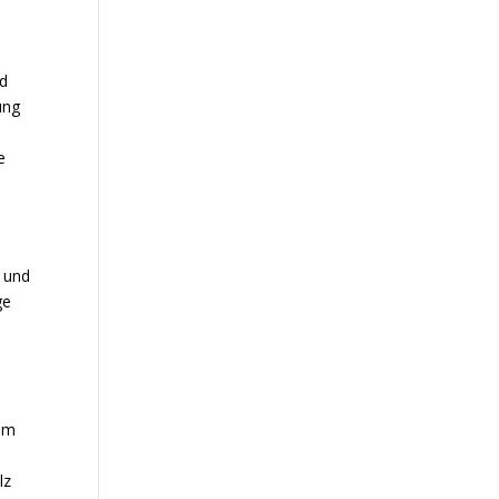
nd
ung
e
d
t und
ge
 Im
-
lz