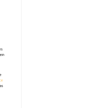
es
ein
e
ce
was