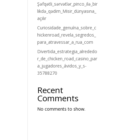
Şəfqətli_sərvətlər_pinco_ilə_bir
likdə_qədim_Misir_dünyasına_
açılır
Curiosidade_genuína_sobre_c
hickenroad_revela_segredos_
para_atravessar_a_rua_com
Divertida_estrategia_alrededo
r_de_chicken_road_casino_par
a_jugadores_ávidos_y_s-
35788270
Recent
Comments
No comments to show.