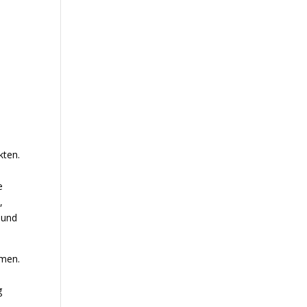
kten.
e
,
 und
omen.
g