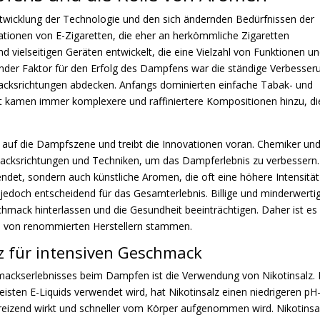
twicklung der Technologie und den sich ändernden Bedürfnissen der
ionen von E-Zigaretten, die eher an herkömmliche Zigaretten
d vielseitigen Geräten entwickelt, die eine Vielzahl von Funktionen u
nder Faktor für den Erfolg des Dampfens war die ständige Verbesser
macksrichtungen abdecken. Anfangs dominierten einfache Tabak- und
t kamen immer komplexere und raffiniertere Kompositionen hinzu, di
 auf die Dampfszene und treibt die Innovationen voran. Chemiker un
acksrichtungen und Techniken, um das Dampferlebnis zu verbessern.
ndet, sondern auch künstliche Aromen, die oft eine höhere Intensitä
t jedoch entscheidend für das Gesamterlebnis. Billige und minderwerti
ck hinterlassen und die Gesundheit beeinträchtigen. Daher ist es
ie von renommierten Herstellern stammen.
z für intensiven Geschmack
chmackserlebnisses beim Dampfen ist die Verwendung von Nikotinsalz.
isten E-Liquids verwendet wird, hat Nikotinsalz einen niedrigeren pH
 reizend wirkt und schneller vom Körper aufgenommen wird. Nikotinsa