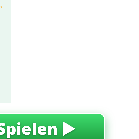
n
e
Spielen ▶️