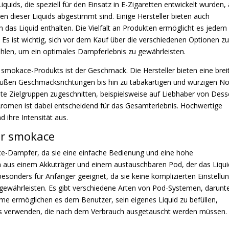
uids, die speziell für den Einsatz in E-Zigaretten entwickelt wurden, 
n dieser Liquids abgestimmt sind. Einige Hersteller bieten auch
h das Liquid enthalten. Die Vielfalt an Produkten ermöglicht es jedem
 Es ist wichtig, sich vor dem Kauf über die verschiedenen Optionen z
ählen, um ein optimales Dampferlebnis zu gewährleisten.
 smokace-Produkts ist der Geschmack. Die Hersteller bieten eine brei
 süßen Geschmacksrichtungen bis hin zu tabakartigen und würzigen N
mte Zielgruppen zugeschnitten, beispielsweise auf Liebhaber von Dess
 Aromen ist dabei entscheidend für das Gesamterlebnis. Hochwertige
 ihre Intensität aus.
ür smokace
ce-Dampfer, da sie eine einfache Bedienung und eine hohe
 aus einem Akkuträger und einem austauschbaren Pod, der das Liqui
sonders für Anfänger geeignet, da sie keine komplizierten Einstellu
ewährleisten. Es gibt verschiedene Arten von Pod-Systemen, darunt
e ermöglichen es dem Benutzer, sein eigenes Liquid zu befüllen,
s verwenden, die nach dem Verbrauch ausgetauscht werden müssen.