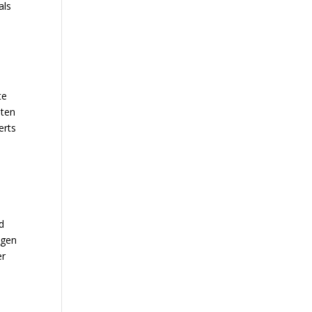
als
u
te
oten
erts
d
ngen
er