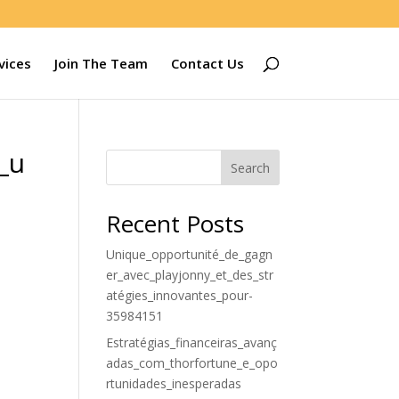
vices
Join The Team
Contact Us
_u
Search
Recent Posts
Unique_opportunité_de_gagn
er_avec_playjonny_et_des_str
atégies_innovantes_pour-
35984151
Estratégias_financeiras_avanç
adas_com_thorfortune_e_opo
rtunidades_inesperadas