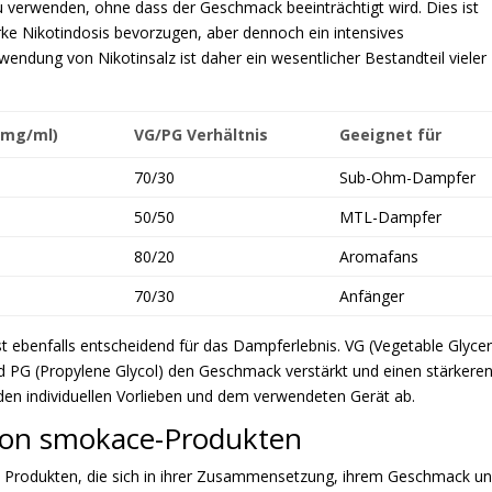
u verwenden, ohne dass der Geschmack beeinträchtigt wird. Dies ist
rke Nikotindosis bevorzugen, aber dennoch ein intensives
ndung von Nikotinsalz ist daher ein wesentlicher Bestandteil vieler
(mg/ml)
VG/PG Verhältnis
Geeignet für
70/30
Sub-Ohm-Dampfer
50/50
MTL-Dampfer
80/20
Aromafans
70/30
Anfänger
st ebenfalls entscheidend für das Dampferlebnis. VG (Vegetable Glycer
d PG (Propylene Glycol) den Geschmack verstärkt und einen stärkere
den individuellen Vorlieben und dem verwendeten Gerät ab.
 von smokace-Produkten
n Produkten, die sich in ihrer Zusammensetzung, ihrem Geschmack u