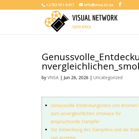
+2783 991 6497
info@vnsa.co.za
Genussvolle_Entdeck
nvergleichlichen_smo
by
VNSA
|
Jun 26, 2026
|
Uncategorized
Genussvolle Entdeckungsreise von Aromen 
zum unvergleichlichen smokace für
anspruchsvolle Dampfer
Die Entwicklung des Dampfens und die Roll
von Aromen