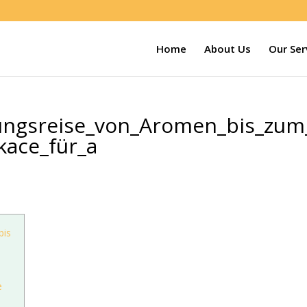
Home
About Us
Our Ser
ungsreise_von_Aromen_bis_zum
kace_für_a
bis
e