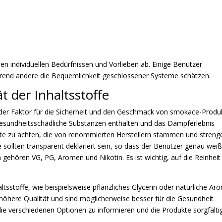
n individuellen Bedürfnissen und Vorlieben ab. Einige Benutzer
ährend andere die Bequemlichkeit geschlossener Systeme schätzen.
t der Inhaltsstoffe
dender Faktor für die Sicherheit und den Geschmack von smokace-Produ
 gesundheitsschädliche Substanzen enthalten und das Dampferlebnis
ukte zu achten, die von renommierten Herstellern stammen und streng
e sollten transparent deklariert sein, so dass der Benutzer genau weiß
 gehören VG, PG, Aromen und Nikotin. Es ist wichtig, auf die Reinheit
ltsstoffe, wie beispielsweise pflanzliches Glycerin oder natürliche Ar
e höhere Qualität und sind möglicherweise besser für die Gesundheit
 die verschiedenen Optionen zu informieren und die Produkte sorgfälti