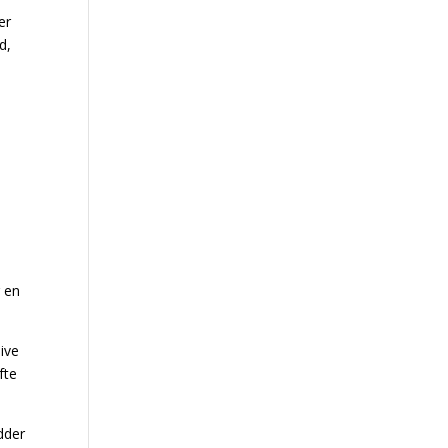
er
d,
r en
live
fte
dder