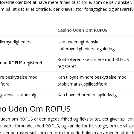
oretrækker blot at have mere frihed til at spille, som de selv ønsker.
 på, at det er et område, der kræver stor forsigtighed og ansvarsfu
Casino Uden Om ROFUS
illemyndigheders
Ikke underlagt danske
spillemyndigheders regulering
Kontrollerer ikke spillere mod ROFUS-
e mod ROFUS-registeret
registeret
dre beskyttelse mod
Kan tilbyde mindre beskyttelse mod
dfærd
problematisk spilleadfærd
grænset spiludvalg
Kan have et bredere spiludvalg
sino Uden Om ROFUS
uden om ROFUS er den øgede frihed og fleksibilitet, det giver spillern
 kan være forbundet med ROFUS, og kan derfor frit vælge, om de vil spi
lere, der betragter spil som en form for underholdning og mener, at de 