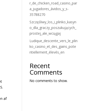
r_de_chicken_road_casino_par
a_jugadores_ávidos_y_s-
35788270
Szczęśliwy_los_i_plinko_kasyn
o_dla_graczy_poszukujących_
prostej_ale_wciągaj
Ludique_descente_vers_le_plin
ko_casino_et_des_gains_pote
ntiellement_élevés_en
Recent
Comments
No comments to show.
et
S.
en af