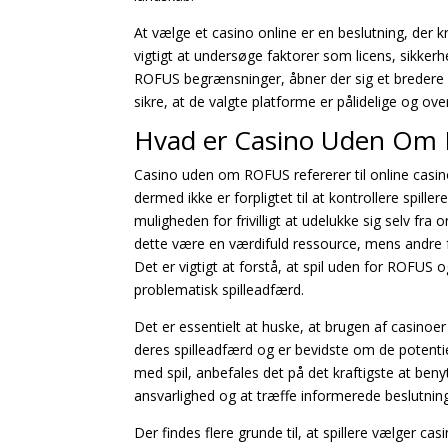
At vælge et casino online er en beslutning, der k
vigtigt at undersøge faktorer som licens, sikkerh
ROFUS begrænsninger, åbner der sig et bredere 
sikre, at de valgte platforme er pålidelige og ov
Hvad er Casino Uden Om
Casino uden om ROFUS refererer til online casin
dermed ikke er forpligtet til at kontrollere spil
muligheden for frivilligt at udelukke sig selv fra o
dette være en værdifuld ressource, mens andre fo
Det er vigtigt at forstå, at spil uden for ROFUS
problematisk spilleadfærd.
Det er essentielt at huske, at brugen af casinoe
deres spilleadfærd og er bevidste om de potentielle
med spil, anbefales det på det kraftigste at ben
ansvarlighed og at træffe informerede beslutni
Der findes flere grunde til, at spillere vælger c