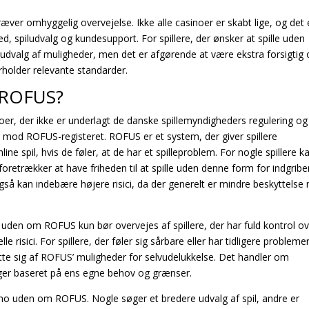
ræver omhyggelig overvejelse. Ikke alle casinoer er skabt lige, og det 
ed, spiludvalg og kundesupport. For spillere, der ønsker at spille uden
udvalg af muligheder, men det er afgørende at være ekstra forsigtig
erholder relevante standarder.
 ROFUS?
oer, der ikke er underlagt de danske spillemyndigheders regulering og
lere mod ROFUS-registeret. ROFUS er et system, der giver spillere
nline spil, hvis de føler, at de har et spilleproblem. For nogle spillere k
retrækker at have friheden til at spille uden denne form for indgribe
 også kan indebære højere risici, da der generelt er mindre beskyttels
r uden om ROFUS kun bør overvejes af spillere, der har fuld kontrol o
 risici. For spillere, der føler sig sårbare eller har tidligere probleme
ytte sig af ROFUS’ muligheder for selvudelukkelse. Det handler om
nger baseret på ens egne behov og grænser.
asino uden om ROFUS. Nogle søger et bredere udvalg af spil, andre er