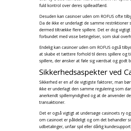
fuld kontrol over deres spilleadfærd.
Desuden kan casinoer uden om ROFUS ofte tilbyd
Da de ikke er underlagt de samme restriktioner
dermed tiltrække flere spillere. Det er dog vig
forbundet med visse betingelser, som skal overh
Endelig kan casinoer uden om ROFUS også tilbyd
at skabe et tættere forhold til deres spillere og
spillere, der ønsker at føle sig værdsat og godt 
Sikkerhedsaspekter ved 
Sikkerhed er en af de vigtigste faktorer, man b
ikke er underlagt den samme regulering som dansk
anerkendt spillemyndighed og at de anvender de n
transaktioner.
Det er også vigtigt at undersøge casinoets ry og 
om casinoet er pålideligt og om det behandler s
udbetalinger, unfair spil eller dårlig kundesupport