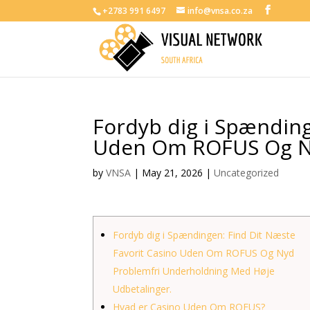
+2783 991 6497
info@vnsa.co.za
Fordyb dig i Spænding
Uden Om ROFUS Og Ny
by
VNSA
|
May 21, 2026
|
Uncategorized
Fordyb dig i Spændingen: Find Dit Næste
Favorit Casino Uden Om ROFUS Og Nyd
Problemfri Underholdning Med Høje
Udbetalinger.
Hvad er Casino Uden Om ROFUS?