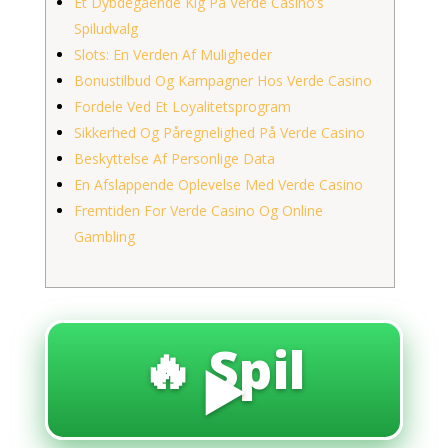
Et Dybdegående Kig På Verde Casino’s
Spiludvalg
Slots: En Verden Af Muligheder
Bonustilbud Og Kampagner Hos Verde Casino
Fordele Ved Et Loyalitetsprogram
Sikkerhed Og Påregnelighed På Verde Casino
Beskyttelse Af Personlige Data
En Afslappende Oplevelse Med Verde Casino
Fremtiden For Verde Casino Og Online
Gambling
🔥 Spil
▶️