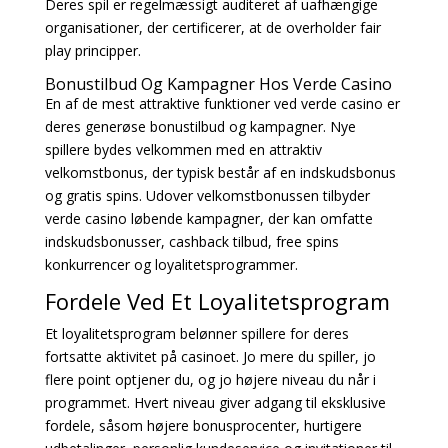
Deres spil er regelmæssigt auditeret af uafhængige
organisationer, der certificerer, at de overholder fair
play principper.
Bonustilbud Og Kampagner Hos Verde Casino
En af de mest attraktive funktioner ved verde casino er
deres generøse bonustilbud og kampagner. Nye
spillere bydes velkommen med en attraktiv
velkomstbonus, der typisk består af en indskudsbonus
og gratis spins. Udover velkomstbonussen tilbyder
verde casino løbende kampagner, der kan omfatte
indskudsbonusser, cashback tilbud, free spins
konkurrencer og loyalitetsprogrammer.
Fordele Ved Et Loyalitetsprogram
Et loyalitetsprogram belønner spillere for deres
fortsatte aktivitet på casinoet. Jo mere du spiller, jo
flere point optjener du, og jo højere niveau du når i
programmet. Hvert niveau giver adgang til eksklusive
fordele, såsom højere bonusprocenter, hurtigere