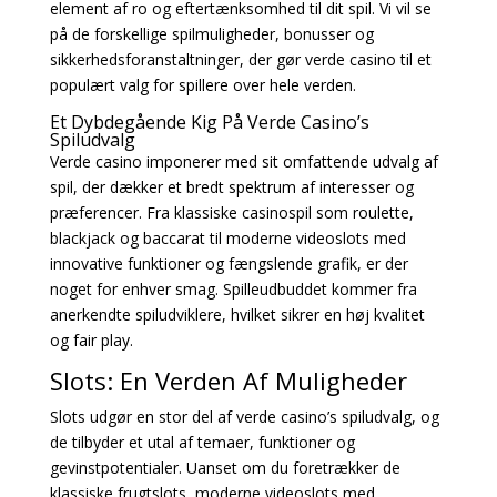
element af ro og eftertænksomhed til dit spil. Vi vil se
på de forskellige spilmuligheder, bonusser og
sikkerhedsforanstaltninger, der gør verde casino til et
populært valg for spillere over hele verden.
Et Dybdegående Kig På Verde Casino’s
Spiludvalg
Verde casino imponerer med sit omfattende udvalg af
spil, der dækker et bredt spektrum af interesser og
præferencer. Fra klassiske casinospil som roulette,
blackjack og baccarat til moderne videoslots med
innovative funktioner og fængslende grafik, er der
noget for enhver smag. Spilleudbuddet kommer fra
anerkendte spiludviklere, hvilket sikrer en høj kvalitet
og fair play.
Slots: En Verden Af Muligheder
Slots udgør en stor del af verde casino’s spiludvalg, og
de tilbyder et utal af temaer, funktioner og
gevinstpotentialer. Uanset om du foretrækker de
klassiske frugtslots, moderne videoslots med