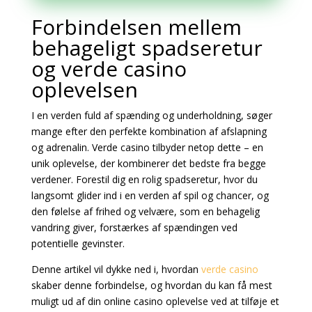
Forbindelsen mellem
behageligt spadseretur
og verde casino
oplevelsen
I en verden fuld af spænding og underholdning, søger
mange efter den perfekte kombination af afslapning
og adrenalin. Verde casino tilbyder netop dette – en
unik oplevelse, der kombinerer det bedste fra begge
verdener. Forestil dig en rolig spadseretur, hvor du
langsomt glider ind i en verden af spil og chancer, og
den følelse af frihed og velvære, som en behagelig
vandring giver, forstærkes af spændingen ved
potentielle gevinster.
Denne artikel vil dykke ned i, hvordan
verde casino
skaber denne forbindelse, og hvordan du kan få mest
muligt ud af din online casino oplevelse ved at tilføje et