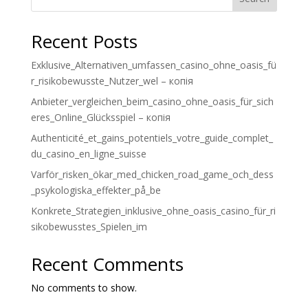
Recent Posts
Exklusive_Alternativen_umfassen_casino_ohne_oasis_fü
r_risikobewusste_Nutzer_wel – копія
Anbieter_vergleichen_beim_casino_ohne_oasis_für_sich
eres_Online_Glücksspiel – копія
Authenticité_et_gains_potentiels_votre_guide_complet_
du_casino_en_ligne_suisse
Varför_risken_ökar_med_chicken_road_game_och_dess
_psykologiska_effekter_på_be
Konkrete_Strategien_inklusive_ohne_oasis_casino_für_ri
sikobewusstes_Spielen_im
Recent Comments
No comments to show.