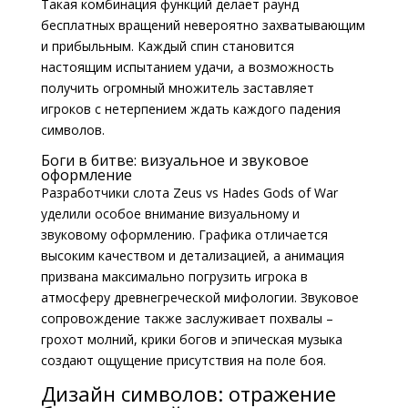
Такая комбинация функций делает раунд
бесплатных вращений невероятно захватывающим
и прибыльным. Каждый спин становится
настоящим испытанием удачи, а возможность
получить огромный множитель заставляет
игроков с нетерпением ждать каждого падения
символов.
Боги в битве: визуальное и звуковое
оформление
Разработчики слота Zeus vs Hades Gods of War
уделили особое внимание визуальному и
звуковому оформлению. Графика отличается
высоким качеством и детализацией, а анимация
призвана максимально погрузить игрока в
атмосферу древнегреческой мифологии. Звуковое
сопровождение также заслуживает похвалы –
грохот молний, крики богов и эпическая музыка
создают ощущение присутствия на поле боя.
Дизайн символов: отражение