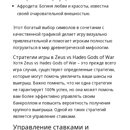
Афродита: Богиня любви и красоты, известна
своей очаровательной внешностью.
Этот богатый выбор символов в сочетании с
качественной графикой делает игру визуально
привлекательной и помогает игрокам полностью
погрузиться в мир древнегреческой мифологии.
Стратегии игры в Zeus vs Hades Gods of War
Хотя Zeus vs Hades Gods of War – это прежде всего
игра случая, существуют определенные стратегии,
которые могут помочь увеличить ваши шансы на
выигрыш. Важно помнить, что ни одна стратегия
не гарантирует 100% успех, но она может помочь
вам более эффективно управлять своим
банкроллом и повысить вероятность получения
крупного выигрыша. Одной из таких стратегий
является управление ставками.
Управление ставками и