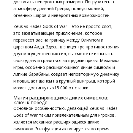
достигать невероятных размеров. Погрузитесь в
атмосферу древней Греции, полную молний,
огненных шаров и невероятных возможностей.
Zeus vs Hades Gods of War – это не просто слот,
это захватывающее приключение, которое
перенесет вас на границу между Олимпом и
царством Аида. Здесь, в эпицентре противостояния
двух могущественных сил, вы сможете испытать
свою удачу и сразиться за щедрые призы. Механика
игры, особенно расширяющиеся дикие символы и
липкие барабаны, создает неповторимую динамику
и повышает шансы на крупный выигрыш, который
может достигнуть х15 000 от ставки.
Магия расширяющихся диких символов:
ключ к победе
Основной особенностью, делающей Zeus vs Hades
Gods of War таким привлекательным для игроков,
является механика расширяющихся диких
символов. Эта функция активируется во время