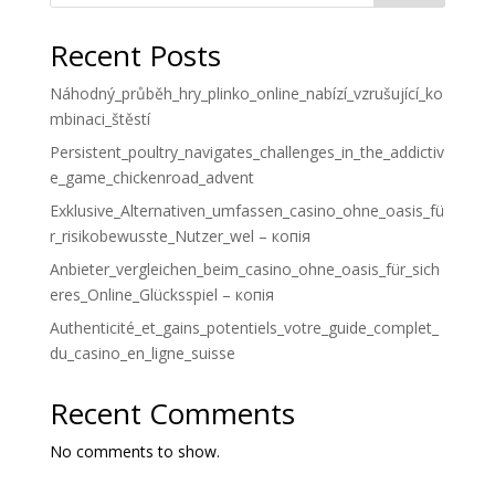
Recent Posts
Náhodný_průběh_hry_plinko_online_nabízí_vzrušující_ko
mbinaci_štěstí
Persistent_poultry_navigates_challenges_in_the_addictiv
e_game_chickenroad_advent
Exklusive_Alternativen_umfassen_casino_ohne_oasis_fü
r_risikobewusste_Nutzer_wel – копія
Anbieter_vergleichen_beim_casino_ohne_oasis_für_sich
eres_Online_Glücksspiel – копія
Authenticité_et_gains_potentiels_votre_guide_complet_
du_casino_en_ligne_suisse
Recent Comments
No comments to show.