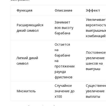
Функция
Описание
Эффект
Увеличивае
Занимает
Расширяющийся
вероятност
всю высоту
дикий символ
выигрышны
барабана
комбинаций
Остается
на
Постоянное
барабане
Липкий дикий
увеличение
на
символ
шансов на
протяжении
выигрыш
раунда
фриспинов
Случайное
Существенн
Множитель
значение до
увеличение
х100
выплаты