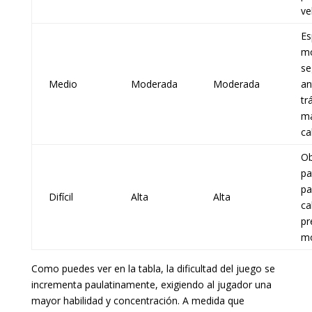
ve
Es
m
se
Medio
Moderada
Moderada
an
tr
ma
ca
Ob
pa
pa
Difícil
Alta
Alta
ca
pr
mo
Como puedes ver en la tabla, la dificultad del juego se
incrementa paulatinamente, exigiendo al jugador una
mayor habilidad y concentración. A medida que