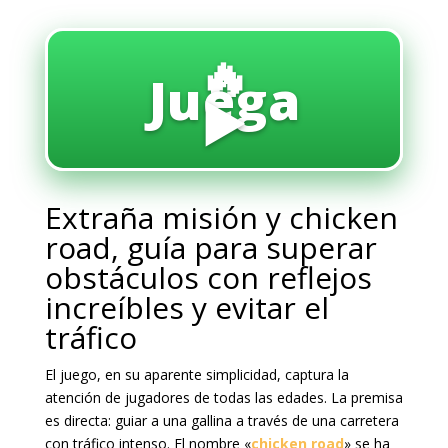
🔥
Juega
▶️
Extraña misión y chicken
road, guía para superar
obstáculos con reflejos
increíbles y evitar el
tráfico
El juego, en su aparente simplicidad, captura la
atención de jugadores de todas las edades. La premisa
es directa: guiar a una gallina a través de una carretera
con tráfico intenso. El nombre «
chicken road
» se ha