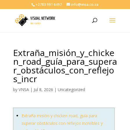
+2783 991 6497
info@vnsa.co.za
Extraña_misión_y_chicke
n_road_guía_para_supera
r_obstáculos_con_reflejo
s_incr
by
VNSA
|
Jul 8, 2026
|
Uncategorized
Extraña misión y chicken road, guía para
superar obstáculos con reflejos increíbles y