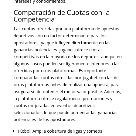
intereses y conocimientos.
Comparación de Cuotas con la
Competencia
Las cuotas ofrecidas por una plataforma de apuestas
deportivas son un factor determinante para los
apostadores, ya que influyen directamente en las
ganancias potenciales. jugabet ofrece cuotas
competitivas en la mayoría de los deportes, aunque en
algunos casos pueden ser ligeramente inferiores a las
ofrecidas por otras plataformas. Es importante
comparar las cuotas ofrecidas por jugabet con las de
otras plataformas antes de realizar una apuesta, para
asegurarse de obtener el mejor valor posible. Además,
la plataforma ofrece regularmente promociones y
cuotas mejoradas en eventos deportivos
seleccionados, lo que puede aumentar las ganancias
potenciales de los apostadores.
Fútbol: Amplia cobertura de ligas y torneos