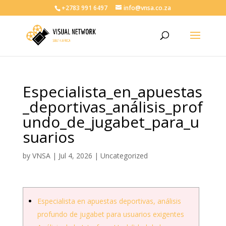
+2783 991 6497
info@vnsa.co.za
Especialista_en_apuestas
_deportivas_análisis_prof
undo_de_jugabet_para_u
suarios
by
VNSA
|
Jul 4, 2026
|
Uncategorized
Especialista en apuestas deportivas, análisis
profundo de jugabet para usuarios exigentes