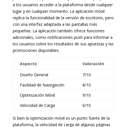
a los usuarios acceder a la plataforma desde cualquier
lugar y en cualquier momento. La aplicación móvil
replica la funcionalidad de la versión de escritorio, pero
con una interfaz adaptada a las pantallas más
pequeñas. La aplicación también ofrece funciones
adicionales, como notificaciones push para informar a
los usuarios sobre los resultados de sus apuestas y las
promociones disponibles.
Aspecto
Valoración
Diseño General
7/10
Facilidad de Navegación
8/10
Optimización Móvil
9/10
Velocidad de Carga
6/10
Si bien la optimización móvil es un punto fuerte de la
plataforma, la velocidad de carga de algunas páginas