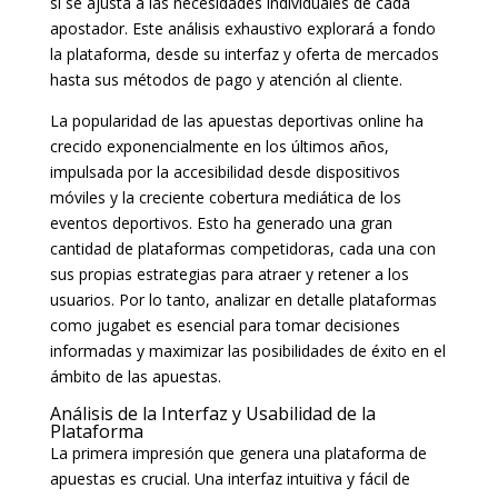
si se ajusta a las necesidades individuales de cada
apostador. Este análisis exhaustivo explorará a fondo
la plataforma, desde su interfaz y oferta de mercados
hasta sus métodos de pago y atención al cliente.
La popularidad de las apuestas deportivas online ha
crecido exponencialmente en los últimos años,
impulsada por la accesibilidad desde dispositivos
móviles y la creciente cobertura mediática de los
eventos deportivos. Esto ha generado una gran
cantidad de plataformas competidoras, cada una con
sus propias estrategias para atraer y retener a los
usuarios. Por lo tanto, analizar en detalle plataformas
como jugabet es esencial para tomar decisiones
informadas y maximizar las posibilidades de éxito en el
ámbito de las apuestas.
Análisis de la Interfaz y Usabilidad de la
Plataforma
La primera impresión que genera una plataforma de
apuestas es crucial. Una interfaz intuitiva y fácil de