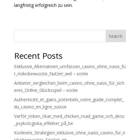
langfristig erfolgreich zu sein.
Search
Recent Posts
Exklusive_Alternativen_umfassen_casino_ohne_oasis_fü
r_risikobewusste_Nutzer_wel – копія
Anbieter_vergleichen_beim_casino_ohne_oasis_für_sich
eres_Online_Glücksspiel – копія
Authenticité_et_gains_potentiels_votre_guide_complet_
du_casino_en_ligne_suisse
Varför_risken_ökar_med_chicken_road_game_och_dess
_psykologiska_effekter_på_be
Konkrete_Strategien_inklusive_ohne_oasis_casino_für_ri
sikobewusstes_Spielen_im