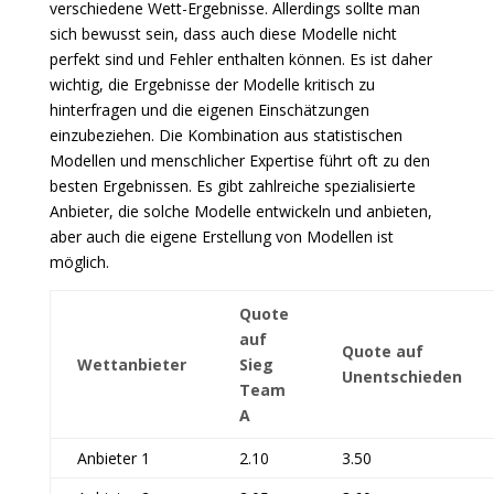
verschiedene Wett-Ergebnisse. Allerdings sollte man
sich bewusst sein, dass auch diese Modelle nicht
perfekt sind und Fehler enthalten können. Es ist daher
wichtig, die Ergebnisse der Modelle kritisch zu
hinterfragen und die eigenen Einschätzungen
einzubeziehen. Die Kombination aus statistischen
Modellen und menschlicher Expertise führt oft zu den
besten Ergebnissen. Es gibt zahlreiche spezialisierte
Anbieter, die solche Modelle entwickeln und anbieten,
aber auch die eigene Erstellung von Modellen ist
möglich.
Quote
auf
Quote auf
Wettanbieter
Sieg
Unentschieden
Team
A
Anbieter 1
2.10
3.50