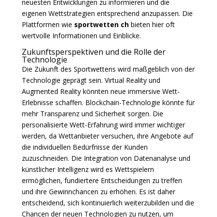
neuesten Entwicklungen zu informieren und die
eigenen Wettstrategien entsprechend anzupassen. Die
Plattformen wie
sportwetten ch
bieten hier oft
wertvolle Informationen und Einblicke.
Zukunftsperspektiven und die Rolle der
Technologie
Die Zukunft des Sportwettens wird maßgeblich von der
Technologie geprägt sein. Virtual Reality und
Augmented Reality könnten neue immersive Wett-
Erlebnisse schaffen. Blockchain-Technologie könnte für
mehr Transparenz und Sicherheit sorgen. Die
personalisierte Wett-Erfahrung wird immer wichtiger
werden, da Wettanbieter versuchen, ihre Angebote auf
die individuellen Bedürfnisse der Kunden
zuzuschneiden. Die Integration von Datenanalyse und
künstlicher Intelligenz wird es Wettspielern
ermöglichen, fundiertere Entscheidungen zu treffen
und ihre Gewinnchancen zu erhöhen. Es ist daher
entscheidend, sich kontinuierlich weiterzubilden und die
Chancen der neuen Technologien zu nutzen, um