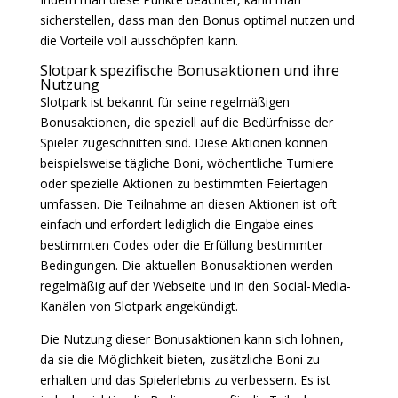
sicherstellen, dass man den Bonus optimal nutzen und
die Vorteile voll ausschöpfen kann.
Slotpark spezifische Bonusaktionen und ihre
Nutzung
Slotpark ist bekannt für seine regelmäßigen
Bonusaktionen, die speziell auf die Bedürfnisse der
Spieler zugeschnitten sind. Diese Aktionen können
beispielsweise tägliche Boni, wöchentliche Turniere
oder spezielle Aktionen zu bestimmten Feiertagen
umfassen. Die Teilnahme an diesen Aktionen ist oft
einfach und erfordert lediglich die Eingabe eines
bestimmten Codes oder die Erfüllung bestimmter
Bedingungen. Die aktuellen Bonusaktionen werden
regelmäßig auf der Webseite und in den Social-Media-
Kanälen von Slotpark angekündigt.
Die Nutzung dieser Bonusaktionen kann sich lohnen,
da sie die Möglichkeit bieten, zusätzliche Boni zu
erhalten und das Spielerlebnis zu verbessern. Es ist