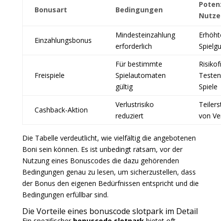
Potenz
Bonusart
Bedingungen
Nutze
Mindesteinzahlung
Erhöht
Einzahlungsbonus
erforderlich
Spielg
Für bestimmte
Risikof
Freispiele
Spielautomaten
Testen
gültig
Spiele
Verlustrisiko
Teilers
Cashback-Aktion
reduziert
von Ve
Die Tabelle verdeutlicht, wie vielfältig die angebotenen
Boni sein können. Es ist unbedingt ratsam, vor der
Nutzung eines Bonuscodes die dazu gehörenden
Bedingungen genau zu lesen, um sicherzustellen, dass
der Bonus den eigenen Bedürfnissen entspricht und die
Bedingungen erfüllbar sind.
Die Vorteile eines bonuscode slotpark im Detail
Ein spezifischer
bonuscode slotpark
bietet oft