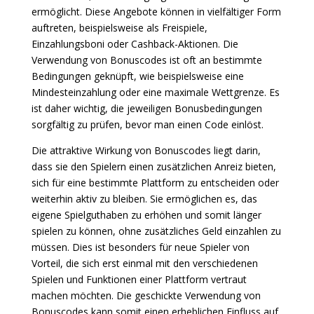
ermöglicht. Diese Angebote können in vielfältiger Form
auftreten, beispielsweise als Freispiele,
Einzahlungsboni oder Cashback-Aktionen. Die
Verwendung von Bonuscodes ist oft an bestimmte
Bedingungen geknüpft, wie beispielsweise eine
Mindesteinzahlung oder eine maximale Wettgrenze. Es
ist daher wichtig, die jeweiligen Bonusbedingungen
sorgfältig zu prüfen, bevor man einen Code einlöst.
Die attraktive Wirkung von Bonuscodes liegt darin,
dass sie den Spielern einen zusätzlichen Anreiz bieten,
sich für eine bestimmte Plattform zu entscheiden oder
weiterhin aktiv zu bleiben. Sie ermöglichen es, das
eigene Spielguthaben zu erhöhen und somit länger
spielen zu können, ohne zusätzliches Geld einzahlen zu
müssen. Dies ist besonders für neue Spieler von
Vorteil, die sich erst einmal mit den verschiedenen
Spielen und Funktionen einer Plattform vertraut
machen möchten. Die geschickte Verwendung von
Bonuscodes kann somit einen erheblichen Einfluss auf