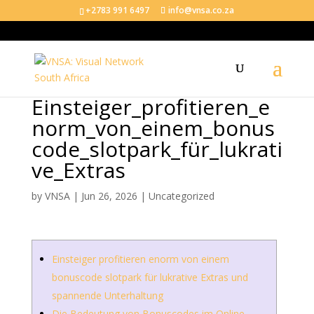
+2783 991 6497
info@vnsa.co.za
Einsteiger_profitieren_e
norm_von_einem_bonus
code_slotpark_für_lukrati
ve_Extras
by
VNSA
|
Jun 26, 2026
|
Uncategorized
Einsteiger profitieren enorm von einem
bonuscode slotpark für lukrative Extras und
spannende Unterhaltung
Die Bedeutung von Bonuscodes im Online-