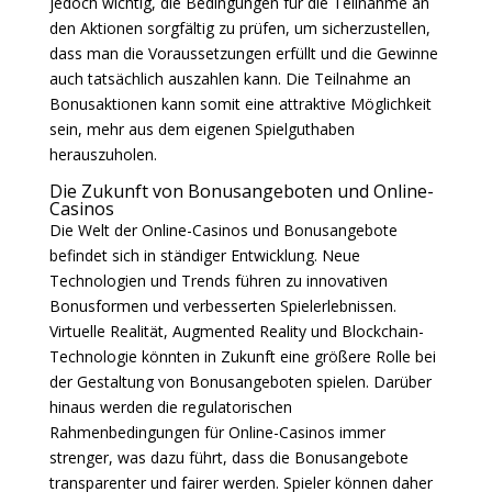
jedoch wichtig, die Bedingungen für die Teilnahme an
den Aktionen sorgfältig zu prüfen, um sicherzustellen,
dass man die Voraussetzungen erfüllt und die Gewinne
auch tatsächlich auszahlen kann. Die Teilnahme an
Bonusaktionen kann somit eine attraktive Möglichkeit
sein, mehr aus dem eigenen Spielguthaben
herauszuholen.
Die Zukunft von Bonusangeboten und Online-
Casinos
Die Welt der Online-Casinos und Bonusangebote
befindet sich in ständiger Entwicklung. Neue
Technologien und Trends führen zu innovativen
Bonusformen und verbesserten Spielerlebnissen.
Virtuelle Realität, Augmented Reality und Blockchain-
Technologie könnten in Zukunft eine größere Rolle bei
der Gestaltung von Bonusangeboten spielen. Darüber
hinaus werden die regulatorischen
Rahmenbedingungen für Online-Casinos immer
strenger, was dazu führt, dass die Bonusangebote
transparenter und fairer werden. Spieler können daher