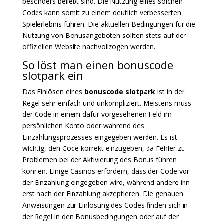
besonders beliebt sind. Die Nutzung eines solchen
Codes kann somit zu einem deutlich verbesserten
Spielerlebnis führen. Die aktuellen Bedingungen für die
Nutzung von Bonusangeboten sollten stets auf der
offiziellen Website nachvollzogen werden.
So löst man einen bonuscode
slotpark ein
Das Einlösen eines
bonuscode slotpark
ist in der
Regel sehr einfach und unkompliziert. Meistens muss
der Code in einem dafür vorgesehenen Feld im
persönlichen Konto oder während des
Einzahlungsprozesses eingegeben werden. Es ist
wichtig, den Code korrekt einzugeben, da Fehler zu
Problemen bei der Aktivierung des Bonus führen
können. Einige Casinos erfordern, dass der Code vor
der Einzahlung eingegeben wird, während andere ihn
erst nach der Einzahlung akzeptieren. Die genauen
Anweisungen zur Einlösung des Codes finden sich in
der Regel in den Bonusbedingungen oder auf der