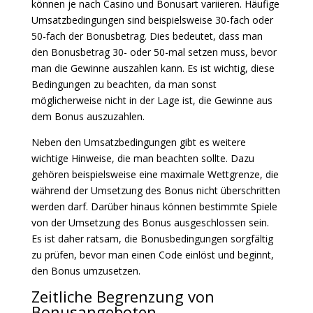
können je nach Casino und Bonusart variieren. Häufige
Umsatzbedingungen sind beispielsweise 30-fach oder
50-fach der Bonusbetrag. Dies bedeutet, dass man
den Bonusbetrag 30- oder 50-mal setzen muss, bevor
man die Gewinne auszahlen kann. Es ist wichtig, diese
Bedingungen zu beachten, da man sonst
möglicherweise nicht in der Lage ist, die Gewinne aus
dem Bonus auszuzahlen.
Neben den Umsatzbedingungen gibt es weitere
wichtige Hinweise, die man beachten sollte. Dazu
gehören beispielsweise eine maximale Wettgrenze, die
während der Umsetzung des Bonus nicht überschritten
werden darf. Darüber hinaus können bestimmte Spiele
von der Umsetzung des Bonus ausgeschlossen sein.
Es ist daher ratsam, die Bonusbedingungen sorgfältig
zu prüfen, bevor man einen Code einlöst und beginnt,
den Bonus umzusetzen.
Zeitliche Begrenzung von
Bonusangeboten