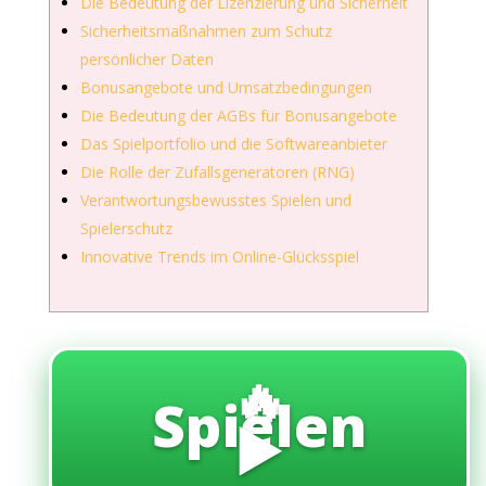
Die Bedeutung der Lizenzierung und Sicherheit
Sicherheitsmaßnahmen zum Schutz
persönlicher Daten
Bonusangebote und Umsatzbedingungen
Die Bedeutung der AGBs für Bonusangebote
Das Spielportfolio und die Softwareanbieter
Die Rolle der Zufallsgeneratoren (RNG)
Verantwortungsbewusstes Spielen und
Spielerschutz
Innovative Trends im Online-Glücksspiel
🔥
Spielen
▶️