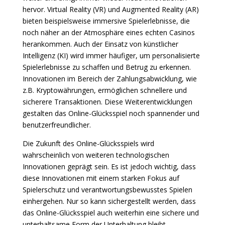
hervor. Virtual Reality (VR) und Augmented Reality (AR)
bieten beispielsweise immersive Spielerlebnisse, die
noch näher an der Atmosphäre eines echten Casinos
herankommen. Auch der Einsatz von künstlicher
Intelligenz (KI) wird immer häufiger, um personalisierte
Spielerlebnisse zu schaffen und Betrug zu erkennen.
Innovationen im Bereich der Zahlungsabwicklung, wie
z.B. Kryptowährungen, ermöglichen schnellere und
sicherere Transaktionen. Diese Weiterentwicklungen
gestalten das Online-Glücksspiel noch spannender und
benutzerfreundlicher.
Die Zukunft des Online-Glücksspiels wird
wahrscheinlich von weiteren technologischen
Innovationen geprägt sein. Es ist jedoch wichtig, dass
diese Innovationen mit einem starken Fokus auf
Spielerschutz und verantwortungsbewusstes Spielen
einhergehen. Nur so kann sichergestellt werden, dass
das Online-Glücksspiel auch weiterhin eine sichere und
unterhaltsame Form der Unterhaltung bleibt.