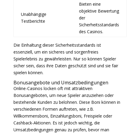
Bieten eine
objektive Bewertung
Unabhängige
der
Testberichte
Sicherheitsstandards
des Casinos.
Die Einhaltung dieser Sicherheitsstandards ist
essenziell, um ein sicheres und sorgenfreies
Spielerlebnis zu gewährleisten. Nur so können Spieler
sicher sein, dass ihre Daten geschützt sind und sie fair
spielen können.
Bonusangebote und Umsatzbedingungen
Online-Casinos locken oft mit attraktiven
Bonusangeboten, um neue Spieler anzuziehen oder
bestehende Kunden zu belohnen. Diese Boni können in
verschiedenen Formen auftreten, wie z.B.
Willkommensboni, Einzahlungsboni, Freispiele oder
Cashback-Aktionen. Es ist jedoch wichtig, die
Umsatzbedingungen genau zu prüfen, bevor man