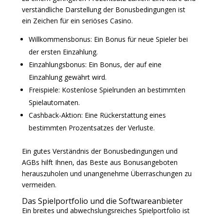
verständliche Darstellung der Bonusbedingungen ist
ein Zeichen für ein seriöses Casino.
Willkommensbonus: Ein Bonus für neue Spieler bei
der ersten Einzahlung.
Einzahlungsbonus: Ein Bonus, der auf eine
Einzahlung gewährt wird.
Freispiele: Kostenlose Spielrunden an bestimmten
Spielautomaten.
Cashback-Aktion: Eine Rückerstattung eines
bestimmten Prozentsatzes der Verluste.
Ein gutes Verständnis der Bonusbedingungen und
AGBs hilft Ihnen, das Beste aus Bonusangeboten
herauszuholen und unangenehme Überraschungen zu
vermeiden.
Das Spielportfolio und die Softwareanbieter
Ein breites und abwechslungsreiches Spielportfolio ist