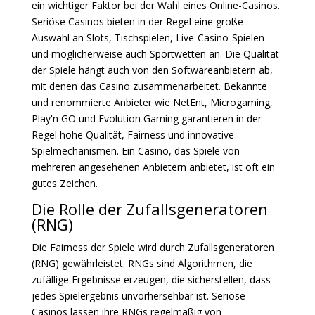
ein wichtiger Faktor bei der Wahl eines Online-Casinos.
Seriöse Casinos bieten in der Regel eine große
Auswahl an Slots, Tischspielen, Live-Casino-Spielen
und möglicherweise auch Sportwetten an. Die Qualität
der Spiele hängt auch von den Softwareanbietern ab,
mit denen das Casino zusammenarbeitet. Bekannte
und renommierte Anbieter wie NetEnt, Microgaming,
Play'n GO und Evolution Gaming garantieren in der
Regel hohe Qualität, Fairness und innovative
Spielmechanismen. Ein Casino, das Spiele von
mehreren angesehenen Anbietern anbietet, ist oft ein
gutes Zeichen.
Die Rolle der Zufallsgeneratoren
(RNG)
Die Fairness der Spiele wird durch Zufallsgeneratoren
(RNG) gewährleistet. RNGs sind Algorithmen, die
zufällige Ergebnisse erzeugen, die sicherstellen, dass
jedes Spielergebnis unvorhersehbar ist. Seriöse
Casinos lassen ihre RNGs regelmäßig von