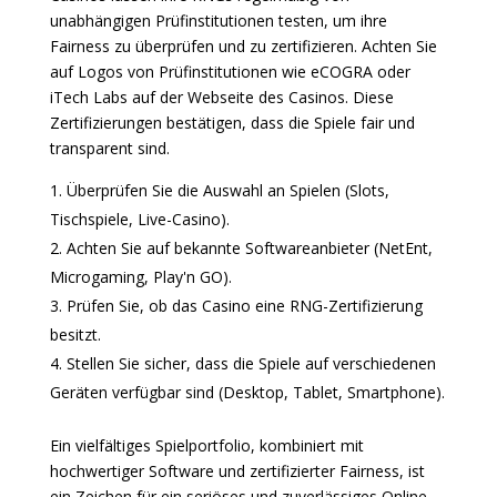
unabhängigen Prüfinstitutionen testen, um ihre
Fairness zu überprüfen und zu zertifizieren. Achten Sie
auf Logos von Prüfinstitutionen wie eCOGRA oder
iTech Labs auf der Webseite des Casinos. Diese
Zertifizierungen bestätigen, dass die Spiele fair und
transparent sind.
Überprüfen Sie die Auswahl an Spielen (Slots,
Tischspiele, Live-Casino).
Achten Sie auf bekannte Softwareanbieter (NetEnt,
Microgaming, Play'n GO).
Prüfen Sie, ob das Casino eine RNG-Zertifizierung
besitzt.
Stellen Sie sicher, dass die Spiele auf verschiedenen
Geräten verfügbar sind (Desktop, Tablet, Smartphone).
Ein vielfältiges Spielportfolio, kombiniert mit
hochwertiger Software und zertifizierter Fairness, ist
ein Zeichen für ein seriöses und zuverlässiges Online-