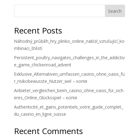
Search
Recent Posts
Náhodný_průběh_hry_plinko_online_nabízí_vzrušující_ko
mbinaci_štěstí
Persistent_poultry_navigates_challenges_in_the_addictiv
e_game_chickenroad_advent
Exklusive_Alternativen_umfassen_casino_ohne_oasis_fü
r_risikobewusste_Nutzer_wel – копія
Anbieter_vergleichen_beim_casino_ohne_oasis_für_sich
eres_Online_Glücksspiel – копія
Authenticité_et_gains_potentiels_votre_guide_complet_
du_casino_en_ligne_suisse
Recent Comments