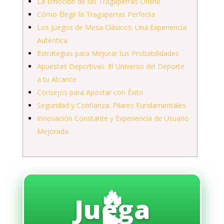
La Emoción de las Tragaperras Online
Cómo Elegir la Tragaperras Perfecta
Los Juegos de Mesa Clásicos: Una Experiencia
Auténtica
Estrategias para Mejorar tus Probabilidades
Apuestas Deportivas: El Universo del Deporte
a tu Alcance
Consejos para Apostar con Éxito
Seguridad y Confianza: Pilares Fundamentales
Innovación Constante y Experiencia de Usuario
Mejorada
🔥
Juega
▶️