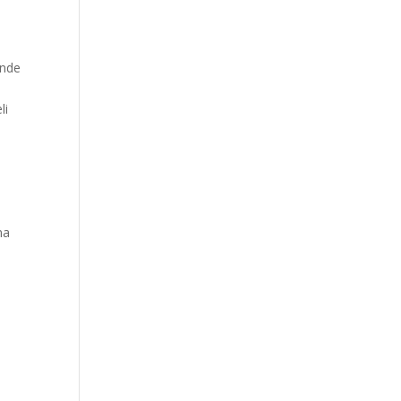
inde
li
na