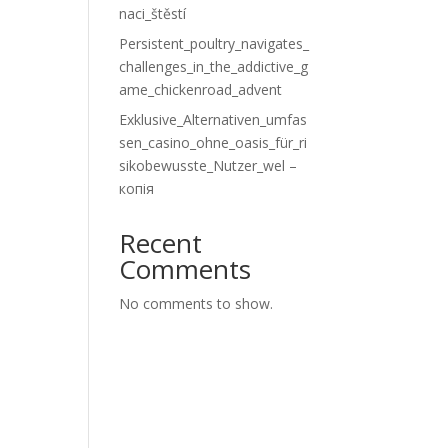
naci_štěstí
Persistent_poultry_navigates_
challenges_in_the_addictive_g
ame_chickenroad_advent
Exklusive_Alternativen_umfas
sen_casino_ohne_oasis_für_ri
sikobewusste_Nutzer_wel –
копія
Recent
Comments
No comments to show.