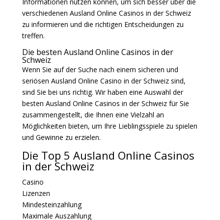
Informationen nutzen können, um sich besser über die
verschiedenen Ausland Online Casinos in der Schweiz
zu informieren und die richtigen Entscheidungen zu
treffen.
Die besten Ausland Online Casinos in der
Schweiz
Wenn Sie auf der Suche nach einem sicheren und
seriösen Ausland Online Casino in der Schweiz sind,
sind Sie bei uns richtig. Wir haben eine Auswahl der
besten Ausland Online Casinos in der Schweiz für Sie
zusammengestellt, die Ihnen eine Vielzahl an
Möglichkeiten bieten, um Ihre Lieblingsspiele zu spielen
und Gewinne zu erzielen.
Die Top 5 Ausland Online Casinos
in der Schweiz
Casino
Lizenzen
Mindesteinzahlung
Maximale Auszahlung