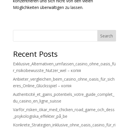
konzentrieren und sich nicht von den vielen
Möglichkeiten überwältigen zu lassen.
Search
Recent Posts
Exklusive_Alternativen_umfassen_casino_ohne_oasis_fü
r_risikobewusste_Nutzer_wel – копія
Anbieter_vergleichen_beim_casino_ohne_oasis_für_sich
eres_Online_Glücksspiel – копія
Authenticité_et_gains_potentiels_votre_guide_complet_
du_casino_en_ligne_suisse
Varför_risken_ökar_med_chicken_road_game_och_dess
_psykologiska_effekter_på_be
Konkrete_Strategien_inklusive_ohne_oasis_casino_für_ri