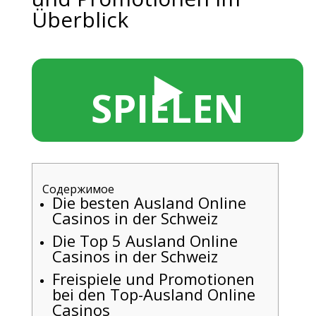
Überblick
▶️
SPIELEN
Содержимое
Die besten Ausland Online
Casinos in der Schweiz
Die Top 5 Ausland Online
Casinos in der Schweiz
Freispiele und Promotionen
bei den Top-Ausland Online
Casinos