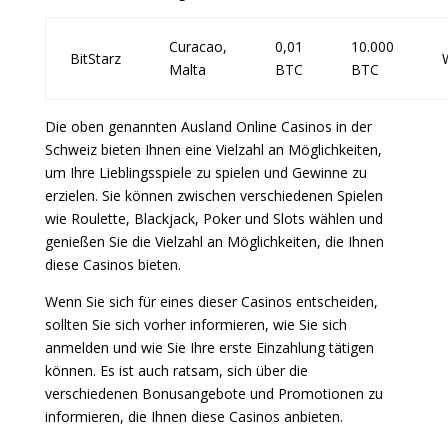
Curacao,
0,01
10.000
BitStarz
Malta
BTC
BTC
Die oben genannten Ausland Online Casinos in der
Schweiz bieten Ihnen eine Vielzahl an Möglichkeiten,
um Ihre Lieblingsspiele zu spielen und Gewinne zu
erzielen. Sie können zwischen verschiedenen Spielen
wie Roulette, Blackjack, Poker und Slots wählen und
genießen Sie die Vielzahl an Möglichkeiten, die Ihnen
diese Casinos bieten.
Wenn Sie sich für eines dieser Casinos entscheiden,
sollten Sie sich vorher informieren, wie Sie sich
anmelden und wie Sie Ihre erste Einzahlung tätigen
können. Es ist auch ratsam, sich über die
verschiedenen Bonusangebote und Promotionen zu
informieren, die Ihnen diese Casinos anbieten.