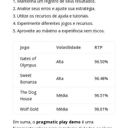
Mantenha um registro de seus resultados.
Analise seus erros e ajuste sua estratégia.
Utilize os recursos de ajuda e tutoriais.
Experimente diferentes jogos e recursos.
Aproveite ao máximo a experiência sem riscos.
Jogo
Volatilidade
RTP
Gates of
Alta
96.50%
Olympus
Sweet
Alta
96.48%
Bonanza
The Dog
Média
96.51%
House
Wolf Gold
Média
96.01%
Em suma, o
pragmatic play demo
é uma