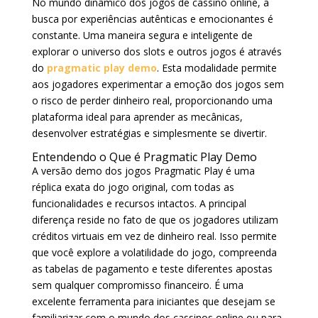
No mundo dinâmico dos jogos de cassino online, a
busca por experiências autênticas e emocionantes é
constante. Uma maneira segura e inteligente de
explorar o universo dos slots e outros jogos é através
do
pragmatic play demo
. Esta modalidade permite
aos jogadores experimentar a emoção dos jogos sem
o risco de perder dinheiro real, proporcionando uma
plataforma ideal para aprender as mecânicas,
desenvolver estratégias e simplesmente se divertir.
Entendendo o Que é Pragmatic Play Demo
A versão demo dos jogos Pragmatic Play é uma
réplica exata do jogo original, com todas as
funcionalidades e recursos intactos. A principal
diferença reside no fato de que os jogadores utilizam
créditos virtuais em vez de dinheiro real. Isso permite
que você explore a volatilidade do jogo, compreenda
as tabelas de pagamento e teste diferentes apostas
sem qualquer compromisso financeiro. É uma
excelente ferramenta para iniciantes que desejam se
familiarizar com o mundo dos cassinos online ou para