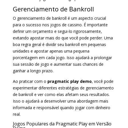
Gerenciamento de Bankroll
O gerenciamento de bankroll é um aspecto crucial
para o sucesso nos jogos de cassino. É importante
definir um orçamento e segui-lo rigorosamente,
evitando apostar mais do que você pode perder. Uma
boa regra geral é dividir seu bankroll em pequenas
unidades e apostar apenas uma pequena
porcentagem em cada jogo. Isso ajudará a prolongar
sua sessão de jogo e aumentar suas chances de
ganhar a longo prazo.
Ao praticar com o
pragmatic play demo
, você pode
experimentar diferentes estratégias de gerenciamento
de bankroll e ver como elas afetam seus resultados.
Isso o ajudará a desenvolver uma abordagem mais
informada e responsável quando jogar com dinheiro
real.
Jogos Populares da Pragmatic Play em Versão