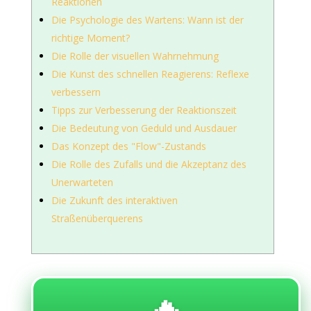
Reaktionen
Die Psychologie des Wartens: Wann ist der
richtige Moment?
Die Rolle der visuellen Wahrnehmung
Die Kunst des schnellen Reagierens: Reflexe
verbessern
Tipps zur Verbesserung der Reaktionszeit
Die Bedeutung von Geduld und Ausdauer
Das Konzept des "Flow"-Zustands
Die Rolle des Zufalls und die Akzeptanz des
Unerwarteten
Die Zukunft des interaktiven
Straßenüberquerens
🔥