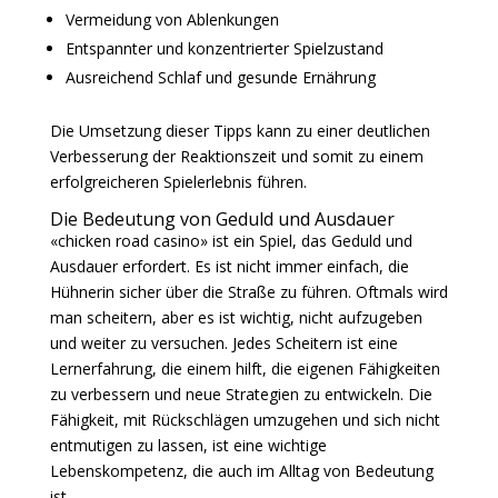
Vermeidung von Ablenkungen
Entspannter und konzentrierter Spielzustand
Ausreichend Schlaf und gesunde Ernährung
Die Umsetzung dieser Tipps kann zu einer deutlichen
Verbesserung der Reaktionszeit und somit zu einem
erfolgreicheren Spielerlebnis führen.
Die Bedeutung von Geduld und Ausdauer
«chicken road casino» ist ein Spiel, das Geduld und
Ausdauer erfordert. Es ist nicht immer einfach, die
Hühnerin sicher über die Straße zu führen. Oftmals wird
man scheitern, aber es ist wichtig, nicht aufzugeben
und weiter zu versuchen. Jedes Scheitern ist eine
Lernerfahrung, die einem hilft, die eigenen Fähigkeiten
zu verbessern und neue Strategien zu entwickeln. Die
Fähigkeit, mit Rückschlägen umzugehen und sich nicht
entmutigen zu lassen, ist eine wichtige
Lebenskompetenz, die auch im Alltag von Bedeutung
ist.