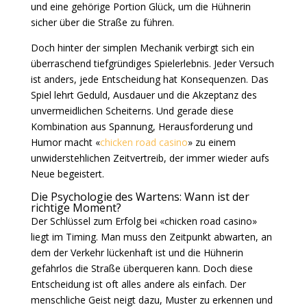
und eine gehörige Portion Glück, um die Hühnerin
sicher über die Straße zu führen.
Doch hinter der simplen Mechanik verbirgt sich ein
überraschend tiefgründiges Spielerlebnis. Jeder Versuch
ist anders, jede Entscheidung hat Konsequenzen. Das
Spiel lehrt Geduld, Ausdauer und die Akzeptanz des
unvermeidlichen Scheiterns. Und gerade diese
Kombination aus Spannung, Herausforderung und
Humor macht «
chicken road casino
» zu einem
unwiderstehlichen Zeitvertreib, der immer wieder aufs
Neue begeistert.
Die Psychologie des Wartens: Wann ist der
richtige Moment?
Der Schlüssel zum Erfolg bei «chicken road casino»
liegt im Timing. Man muss den Zeitpunkt abwarten, an
dem der Verkehr lückenhaft ist und die Hühnerin
gefahrlos die Straße überqueren kann. Doch diese
Entscheidung ist oft alles andere als einfach. Der
menschliche Geist neigt dazu, Muster zu erkennen und