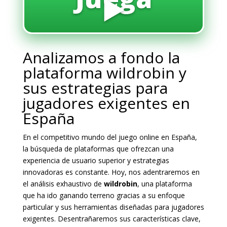
▶️
Analizamos a fondo la
plataforma wildrobin y
sus estrategias para
jugadores exigentes en
España
En el competitivo mundo del juego online en España,
la búsqueda de plataformas que ofrezcan una
experiencia de usuario superior y estrategias
innovadoras es constante. Hoy, nos adentraremos en
el análisis exhaustivo de
wildrobin
, una plataforma
que ha ido ganando terreno gracias a su enfoque
particular y sus herramientas diseñadas para jugadores
exigentes. Desentrañaremos sus características clave,