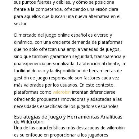
sus puntos fuertes y débiles, y cómo se posiciona
frente a la competencia, ofreciendo una visión clara
para aquellos que buscan una nueva alternativa en el
sector.
El mercado del juego online español es diverso y
dinámico, con una creciente demanda de plataformas
que no solo ofrezcan una amplia variedad de juegos,
sino que también garanticen seguridad, transparencia y
una experiencia personalizada. La atención al cliente, la
facilidad de uso y la disponibilidad de herramientas de
gestión de juego responsable son factores cada vez
más valorados por los usuarios. En este contexto,
plataformas como
wildrobin
intentan diferenciarse
ofreciendo propuestas innovadoras y adaptadas a las
necesidades específicas de los jugadores españoles.
Estrategias de Juego y Herramientas Analíticas
de Wildrobin
Una de las características más destacadas de wildrobin
es su enfoque en proporcionar a los jugadores