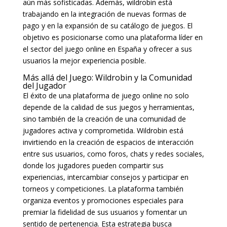
aún más sofisticadas. Además, wildrobin está
trabajando en la integración de nuevas formas de
pago y en la expansión de su catálogo de juegos. El
objetivo es posicionarse como una plataforma líder en
el sector del juego online en España y ofrecer a sus
usuarios la mejor experiencia posible.
Más allá del Juego: Wildrobin y la Comunidad
del Jugador
El éxito de una plataforma de juego online no solo
depende de la calidad de sus juegos y herramientas,
sino también de la creación de una comunidad de
jugadores activa y comprometida. Wildrobin está
invirtiendo en la creación de espacios de interacción
entre sus usuarios, como foros, chats y redes sociales,
donde los jugadores pueden compartir sus
experiencias, intercambiar consejos y participar en
torneos y competiciones. La plataforma también
organiza eventos y promociones especiales para
premiar la fidelidad de sus usuarios y fomentar un
sentido de pertenencia. Esta estrategia busca