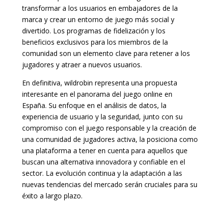
transformar a los usuarios en embajadores de la
marca y crear un entorno de juego más social y
divertido. Los programas de fidelización y los
beneficios exclusivos para los miembros de la
comunidad son un elemento clave para retener a los
jugadores y atraer a nuevos usuarios.
En definitiva, wildrobin representa una propuesta
interesante en el panorama del juego online en
España. Su enfoque en el análisis de datos, la
experiencia de usuario y la seguridad, junto con su
compromiso con el juego responsable y la creación de
una comunidad de jugadores activa, la posiciona como
una plataforma a tener en cuenta para aquellos que
buscan una alternativa innovadora y confiable en el
sector. La evolución continua y la adaptación a las
nuevas tendencias del mercado serán cruciales para su
éxito a largo plazo.