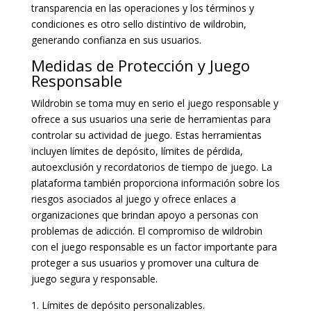
transparencia en las operaciones y los términos y
condiciones es otro sello distintivo de wildrobin,
generando confianza en sus usuarios.
Medidas de Protección y Juego
Responsable
Wildrobin se toma muy en serio el juego responsable y
ofrece a sus usuarios una serie de herramientas para
controlar su actividad de juego. Estas herramientas
incluyen límites de depósito, límites de pérdida,
autoexclusión y recordatorios de tiempo de juego. La
plataforma también proporciona información sobre los
riesgos asociados al juego y ofrece enlaces a
organizaciones que brindan apoyo a personas con
problemas de adicción. El compromiso de wildrobin
con el juego responsable es un factor importante para
proteger a sus usuarios y promover una cultura de
juego segura y responsable.
Límites de depósito personalizables.