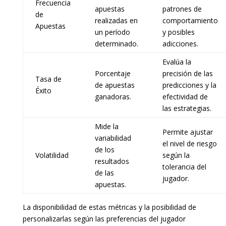
Frecuencia
apuestas
patrones de
de
realizadas en
comportamiento
Apuestas
un período
y posibles
determinado.
adicciones.
Evalúa la
Porcentaje
precisión de las
Tasa de
de apuestas
predicciones y la
Éxito
ganadoras.
efectividad de
las estrategias.
Mide la
Permite ajustar
variabilidad
el nivel de riesgo
de los
Volatilidad
según la
resultados
tolerancia del
de las
jugador.
apuestas.
La disponibilidad de estas métricas y la posibilidad de
personalizarlas según las preferencias del jugador