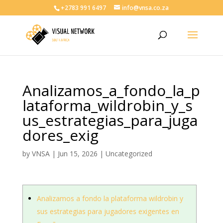
+2783 991 6497
info@vnsa.co.za
Analizamos_a_fondo_la_p
lataforma_wildrobin_y_s
us_estrategias_para_juga
dores_exig
by
VNSA
|
Jun 15, 2026
|
Uncategorized
Analizamos a fondo la plataforma wildrobin y
sus estrategias para jugadores exigentes en