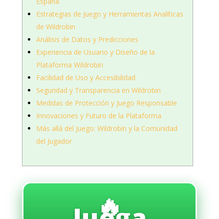
España
Estrategias de Juego y Herramientas Analíticas
de Wildrobin
Análisis de Datos y Predicciones
Experiencia de Usuario y Diseño de la
Plataforma Wildrobin
Facilidad de Uso y Accesibilidad
Seguridad y Transparencia en Wildrobin
Medidas de Protección y Juego Responsable
Innovaciones y Futuro de la Plataforma
Más allá del Juego: Wildrobin y la Comunidad
del Jugador
🔥
Juega