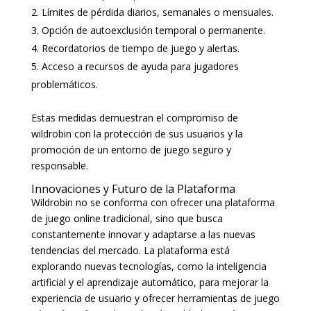
Límites de pérdida diarios, semanales o mensuales.
Opción de autoexclusión temporal o permanente.
Recordatorios de tiempo de juego y alertas.
Acceso a recursos de ayuda para jugadores
problemáticos.
Estas medidas demuestran el compromiso de
wildrobin con la protección de sus usuarios y la
promoción de un entorno de juego seguro y
responsable.
Innovaciones y Futuro de la Plataforma
Wildrobin no se conforma con ofrecer una plataforma
de juego online tradicional, sino que busca
constantemente innovar y adaptarse a las nuevas
tendencias del mercado. La plataforma está
explorando nuevas tecnologías, como la inteligencia
artificial y el aprendizaje automático, para mejorar la
experiencia de usuario y ofrecer herramientas de juego