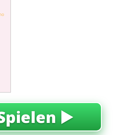
ino
Spielen ▶️