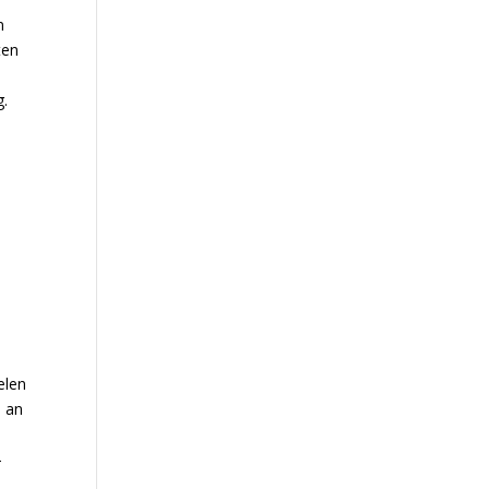
n
ten
g.
elen
l an
-