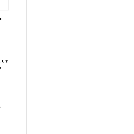
en
e
n, um
k
u