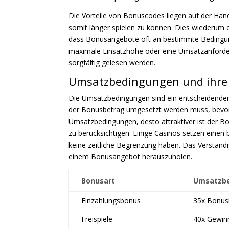
Die Vorteile von Bonuscodes liegen auf der Hand:
somit länger spielen zu können. Dies wiederum e
dass Bonusangebote oft an bestimmte Bedingung
maximale Einsatzhöhe oder eine Umsatzanforde
sorgfältig gelesen werden.
Umsatzbedingungen und ihre
Die Umsatzbedingungen sind ein entscheidender 
der Bonusbetrag umgesetzt werden muss, bevor 
Umsatzbedingungen, desto attraktiver ist der Bo
zu berücksichtigen. Einige Casinos setzen ein
keine zeitliche Begrenzung haben. Das Verständ
einem Bonusangebot herauszuholen.
Bonusart
Umsatzb
Einzahlungsbonus
35x Bonus
Freispiele
40x Gewinn