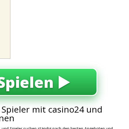
Spielen ▶️
 Spieler mit casino24 und
onen
l, und Spieler suchen ständig nach den besten Angeboten und