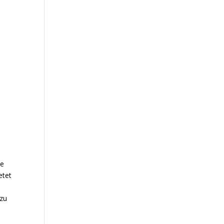
ne
etet
 zu