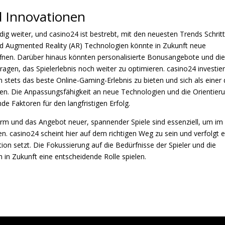
d Innovationen
dig weiter, und casino24 ist bestrebt, mit den neuesten Trends Schrit
 und Augmented Reality (AR) Technologien könnte in Zukunft neue
öffnen. Darüber hinaus könnten personalisierte Bonusangebote und di
tragen, das Spielerlebnis noch weiter zu optimieren. casino24 investier
n stets das beste Online-Gaming-Erlebnis zu bieten und sich als einer 
ren. Die Anpassungsfähigkeit an neue Technologien und die Orientier
de Faktoren für den langfristigen Erfolg.
form und das Angebot neuer, spannender Spiele sind essenziell, um im
. casino24 scheint hier auf dem richtigen Weg zu sein und verfolgt e
ation setzt. Die Fokussierung auf die Bedürfnisse der Spieler und die
in Zukunft eine entscheidende Rolle spielen.