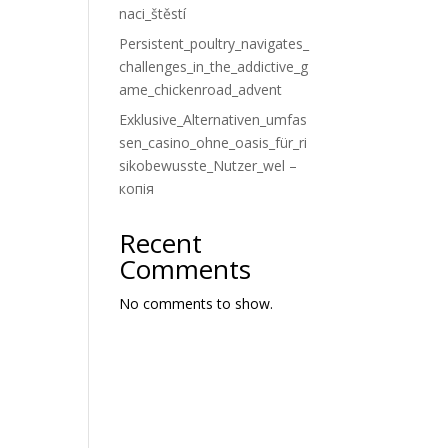
naci_štěstí
Persistent_poultry_navigates_
challenges_in_the_addictive_g
ame_chickenroad_advent
Exklusive_Alternativen_umfas
sen_casino_ohne_oasis_für_ri
sikobewusste_Nutzer_wel –
копія
Recent
Comments
No comments to show.