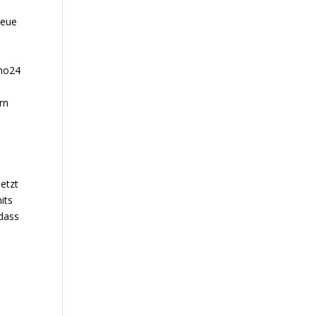
Neue
ino24
rn
etzt
its
 dass