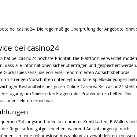
ebote bei casino24. Die regelmäßige Überprüfung der Angebote lohnt 
ice bei casino24
en hat bei casino24 höchste Priorität. Die Plattform verwendet mode
n, dass alle Informationen sicher übertragen und gespeichert werden
ge Glücksspiellizenz, die von einer renommierten Aufsichtsbehörde
tform strengen Vorschriften unterliegt und faire Spielbedingungen biete
 wichtiger Bestandteil eines guten Online-Casinos. Bei casino24 steht 
Verfügung, um Spielern bei Fragen oder Problemen zu helfen. Der
hat oder Telefon erreichbar.
ahlungen
 bequemen Zahlungsmethoden an, darunter Kreditkarten, E-Wallets und
 der Regel sofort gutgeschrieben, während Auszahlungen je nach
können. Um eine reibungslose Auszahlung zu gewährleisten, müssen