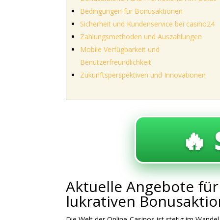
Bedingungen für Bonusaktionen
Sicherheit und Kundenservice bei casino24
Zahlungsmethoden und Auszahlungen
Mobile Verfügbarkeit und
Benutzerfreundlichkeit
Zukunftsperspektiven und Innovationen
🔥 
Aktuelle Angebote für
lukrativen Bonusakti
Die Welt der Online-Casinos ist stetig im Wande