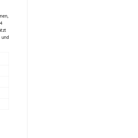
emen,
24
ätzt
n und