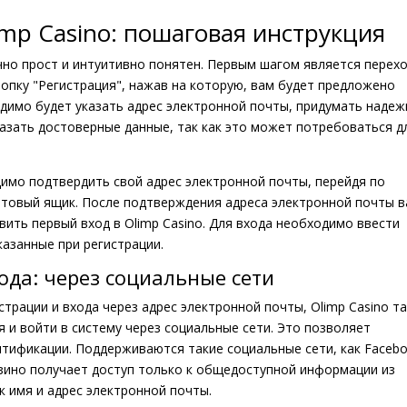
imp Casino: пошаговая инструкция
чно прост и интуитивно понятен. Первым шагом является перехо
нопку "Регистрация", нажав на которую, вам будет предложено
одимо будет указать адрес электронной почты, придумать наде
казать достоверные данные, так как это может потребоваться д
имо подтвердить свой адрес электронной почты, перейдя по
чтовый ящик. После подтверждения адреса электронной почты 
вить первый вход в Olimp Casino. Для входа необходимо ввести
казанные при регистрации.
ода: через социальные сети
трации и входа через адрес электронной почты, Olimp Casino т
 и войти в систему через социальные сети. Это позволяет
нтификации. Поддерживаются такие социальные сети, как Facebo
азино получает доступ только к общедоступной информации из
к имя и адрес электронной почты.