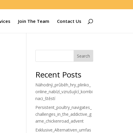
vices
Join The Team
Contact Us
Search
Recent Posts
Náhodný_průběh_hry_plinko_
online_nabízí_vzrušující_kombi
naci_štěstí
Persistent_poultry_navigates_
challenges_in_the_addictive_g
ame_chickenroad_advent
Exklusive_Alternativen_umfas