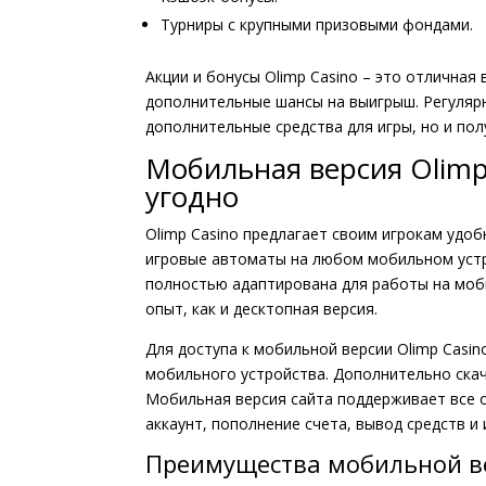
Турниры с крупными призовыми фондами.
Акции и бонусы Olimp Casino – это отличная
дополнительные шансы на выигрыш. Регулярн
дополнительные средства для игры, но и пол
Мобильная версия Olimp 
угодно
Olimp Casino предлагает своим игрокам удо
игровые автоматы на любом мобильном устр
полностью адаптирована для работы на моб
опыт, как и десктопная версия.
Для доступа к мобильной версии Olimp Casin
мобильного устройства. Дополнительно скач
Мобильная версия сайта поддерживает все о
аккаунт, пополнение счета, вывод средств и
Преимущества мобильной ве