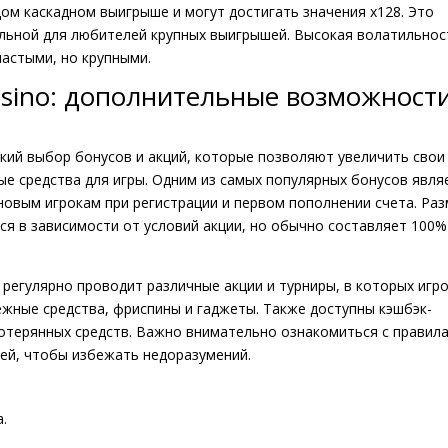
м каскадном выигрыше и могут достигать значения x128. Это
ельной для любителей крупных выигрышей. Высокая волатильнос
частыми, но крупными.
asino: дополнительные возможност
окий выбор бонусов и акций, которые позволяют увеличить свои
е средства для игры. Одним из самых популярных бонусов явля
новым игрокам при регистрации и первом пополнении счета. Ра
я в зависимости от условий акции, но обычно составляет 100%
 регулярно проводит различные акции и турниры, в которых игр
ежные средства, фриспины и гаджеты. Также доступны кэшбэк-
потерянных средств. Важно внимательно ознакомиться с правил
ией, чтобы избежать недоразумений.
.