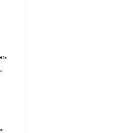
десь
ли
ваш