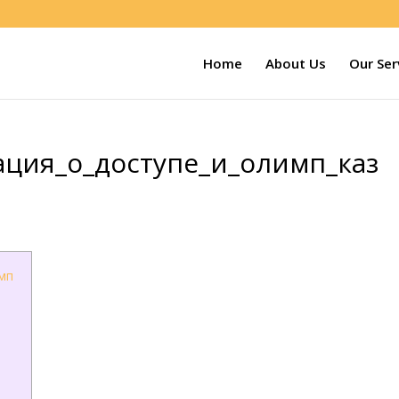
Home
About Us
Our Ser
ция_о_доступе_и_олимп_каз
имп