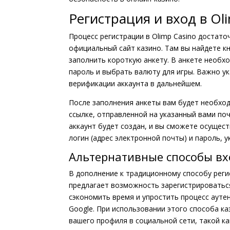
Регистрация и вход в Ol
Процесс регистрации в Olimp Casino достато
официальный сайт казино. Там вы найдете к
заполнить короткую анкету. В анкете необх
пароль и выбрать валюту для игры. Важно у
верификации аккаунта в дальнейшем.
После заполнения анкеты вам будет необход
ссылке, отправленной на указанный вами по
аккаунт будет создан, и вы сможете осущест
логин (адрес электронной почты) и пароль, у
Альтернативные способы вх
В дополнение к традиционному способу регис
предлагает возможность зарегистрироваться
сэкономить время и упростить процесс ауте
Google. При использовании этого способа к
вашего профиля в социальной сети, такой ка