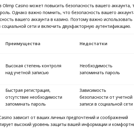
в Olimp Casino может повысить безопасность вашего аккаунта, 
ароль. Однако важно помнить, что безопасность вашего аккаунт
сность вашего аккаунта в казино. Поэтому важно использовать
в социальной сети и включить двухфакторную аутентификацию.
Преимущества
Недостатки
Высокая степень контроля
Необходимость
над учетной записью
запоминать пароль
Быстрая регистрация,
Зависимость
отсутствие необходимости
безопасности от учетной
запоминать пароль
записи в социальной сети
 Casino зависит от ваших личных предпочтений и соображений
антирует высокий уровень защиты вашей информации и комфорт