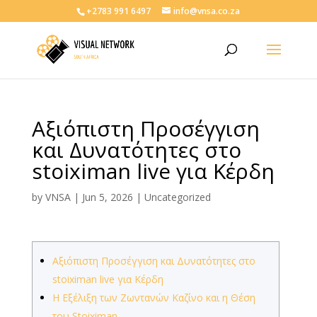
+2783 991 6497
info@vnsa.co.za
Αξιόπιστη Προσέγγιση
και Δυνατότητες στο
stoiximan live για Κέρδη
by
VNSA
|
Jun 5, 2026
|
Uncategorized
Αξιόπιστη Προσέγγιση και Δυνατότητες στο
stoiximan live για Κέρδη
Η Εξέλιξη των Ζωντανών Καζίνο και η Θέση
του Stoiximan