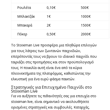
Ρουλέτα
0,10€
500€
Μπλακτζάκ
1€
1000€
Μπακαρά
2€
1500€
Πόκερ
0,50€
2000€
Το Stoiximan Live προσφέρει μια πληθώρα επιλογών
για τους λάτρεις των ζωντανών παιχνιδιών,
επιτρέποντάς τους να βρουν το ιδανικό παιχνίδι που
ταιριάζει στις προτιμήσεις και στον προϋπολογισμό
τους. Η ποικιλία αυτή είναι ένα από τα κύρια
πλεονεκτήματα της πλατφόρμας, καθιστώντας την
ελκυστική για ένα ευρύ φάσμα παικτών.
Στρατηγικές για Επιτυχημένο Παιχνίδι στο
Stoiximan Live
Για να αυξήσετε τις πιθανότητές σας για επιτυχία στο
stoiximan live, είναι σημαντικό να ακολουθήσετε
ορισμένες στρατηγικές και συμβουλές. Καταρχάς,