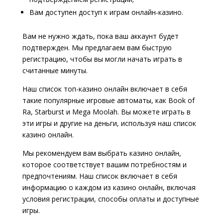
Вам доступен доступ к играм онлайн-казино.
Вам не нужно ждать, пока ваш аккаунт будет
подтвержден. Мы предлагаем вам быструю
регистрацию, чтобы вы могли начать играть в
считанные минуты.
Наш список топ-казино онлайн включает в себя
такие популярные игровые автоматы, как Book of
Ra, Starburst и Mega Moolah. Вы можете играть в
эти игры и другие на деньги, используя наш список
казино онлайн.
Мы рекомендуем вам выбрать казино онлайн,
которое соответствует вашим потребностям и
предпочтениям. Наш список включает в себя
информацию о каждом из казино онлайн, включая
условия регистрации, способы оплаты и доступные
игры.