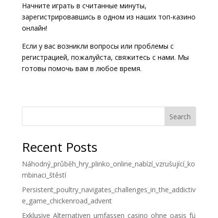
Начните играть в считанные минуты,
зарегистрировавшись в одном из наших топ-казино
онлайн!
Если у вас возникли вопросы или проблемы с
регистрацией, пожалуйста, свяжитесь с нами. Мы
готовы помочь вам в любое время.
Search
Recent Posts
Náhodný_průběh_hry_plinko_online_nabízí_vzrušující_ko
mbinaci_štěstí
Persistent_poultry_navigates_challenges_in_the_addictiv
e_game_chickenroad_advent
Exklusive_Alternativen_umfassen_casino_ohne_oasis_fü