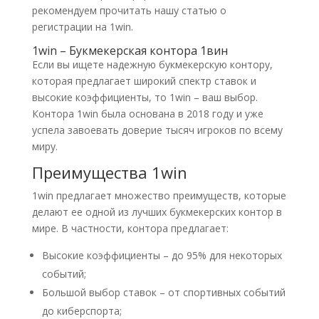
рекомендуем прочитать нашу статью о
регистрации на 1win.
1win – Букмекерская контора 1вин
Если вы ищете надежную букмекерскую контору,
которая предлагает широкий спектр ставок и
высокие коэффициенты, то 1win – ваш выбор.
Контора 1win была основана в 2018 году и уже
успела завоевать доверие тысяч игроков по всему
миру.
Преимущества 1win
1win предлагает множество преимуществ, которые
делают ее одной из лучших букмекерских контор в
мире. В частности, контора предлагает:
Высокие коэффициенты – до 95% для некоторых
событий;
Большой выбор ставок – от спортивных событий
до киберспорта;