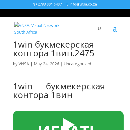
+2783 991 6497
info@vnsa.co.za
1win букмекерская
контора 1вин.2475
by
VNSA
|
May 24, 2026
|
Uncategorized
1win — букмекерская
контора 1вин
▶️