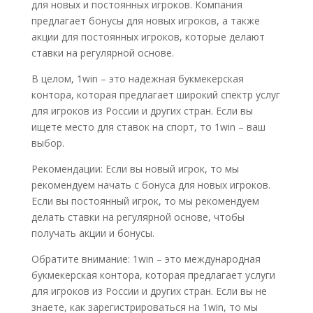
для новых и постоянных игроков. Компания
предлагает бонусы для новых игроков, а также
акции для постоянных игроков, которые делают
ставки на регулярной основе.
В целом, 1win – это надежная букмекерская
контора, которая предлагает широкий спектр услуг
для игроков из России и других стран. Если вы
ищете место для ставок на спорт, то 1win – ваш
выбор.
Рекомендации: Если вы новый игрок, то мы
рекомендуем начать с бонуса для новых игроков.
Если вы постоянный игрок, то мы рекомендуем
делать ставки на регулярной основе, чтобы
получать акции и бонусы.
Обратите внимание: 1win – это международная
букмекерская контора, которая предлагает услуги
для игроков из России и других стран. Если вы не
знаете, как зарегистрироваться на 1win, то мы