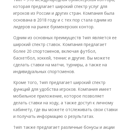
которая предлагает широкий спектр услуг для
игроков из России и других стран. Компания была
основана в 2018 году и с тех пор стала одним из
лидеров на рынке букмекерских контор.
Одним из основных преимуществ 1win является ее
широкий спектр ставок. Компания предлагает
более 20 спортсменов, включая футбол,
баскетбол, хоккей, теннис и другие. Вы можете
сделать ставки на матчи, турниры, а также на
индивидуальных спортсменов.
Кроме того, 1win предлагает широкий спектр
функций для удобства игроков. Компания имеет
мобильное приложение, которое позволяет
делать ставки на ходу, а также доступ к личному
кабинету, где вы можете отслеживать свои ставки
и получать информацию о результатах.
1win также предлагает различные бонусы и акции